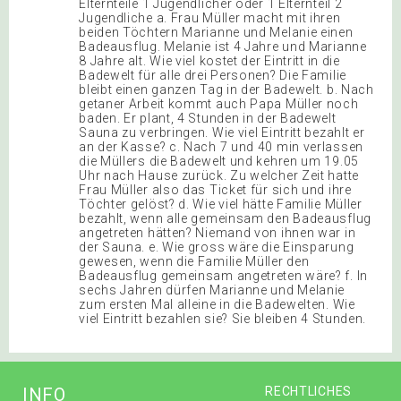
Elternteile 1 Jugendlicher oder 1 Elternteil 2
Jugendliche a. Frau Müller macht mit ihren
beiden Töchtern Marianne und Melanie einen
Badeausflug. Melanie ist 4 Jahre und Marianne
8 Jahre alt. Wie viel kostet der Eintritt in die
Badewelt für alle drei Personen? Die Familie
bleibt einen ganzen Tag in der Badewelt. b. Nach
getaner Arbeit kommt auch Papa Müller noch
baden. Er plant, 4 Stunden in der Badewelt
Sauna zu verbringen. Wie viel Eintritt bezahlt er
an der Kasse? c. Nach 7 und 40 min verlassen
die Müllers die Badewelt und kehren um 19.05
Uhr nach Hause zurück. Zu welcher Zeit hatte
Frau Müller also das Ticket für sich und ihre
Töchter gelöst? d. Wie viel hätte Familie Müller
bezahlt, wenn alle gemeinsam den Badeausflug
angetreten hätten? Niemand von ihnen war in
der Sauna. e. Wie gross wäre die Einsparung
gewesen, wenn die Familie Müller den
Badeausflug gemeinsam angetreten wäre? f. In
sechs Jahren dürfen Marianne und Melanie
zum ersten Mal alleine in die Badewelten. Wie
viel Eintritt bezahlen sie? Sie bleiben 4 Stunden.
INFO
RECHTLICHES