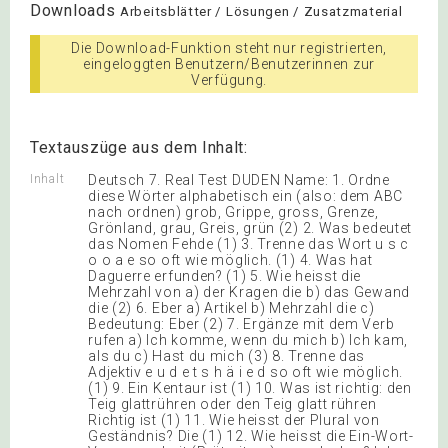
Downloads
Arbeitsblätter / Lösungen / Zusatzmaterial
Die Download-Funktion steht nur registrierten,
eingeloggten Benutzern/Benutzerinnen zur
Verfügung.
Textauszüge aus dem Inhalt:
Inhalt
Deutsch 7. Real Test DUDEN Name: 1. Ordne
diese Wörter alphabetisch ein (also: dem ABC
nach ordnen) grob, Grippe, gross, Grenze,
Grönland, grau, Greis, grün (2) 2. Was bedeutet
das Nomen Fehde (1) 3. Trenne das Wort u s c
o o a e so oft wie möglich. (1) 4. Was hat
Daguerre erfunden? (1) 5. Wie heisst die
Mehrzahl von a) der Kragen die b) das Gewand
die (2) 6. Eber a) Artikel b) Mehrzahl die c)
Bedeutung: Eber (2) 7. Ergänze mit dem Verb
rufen a) Ich komme, wenn du mich b) Ich kam,
als du c) Hast du mich (3) 8. Trenne das
Adjektiv e u d e t s h ä i e d so oft wie möglich.
(1) 9. Ein Kentaur ist (1) 10. Was ist richtig: den
Teig glattrühren oder den Teig glatt rühren
Richtig ist (1) 11. Wie heisst der Plural von
Geständnis? Die (1) 12. Wie heisst die Ein-Wort-