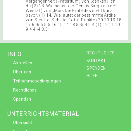
Vergangenheit (Präteritum) von „denken? Ich ;
du (2) 13. Wie heisst der Genitiv Singular (der
Wesfall) von „Mais Die Ernte des steht kurz
bevor. (1) 14. Wie lautet der bestimmte Artikel
von Scheitel Scheitel Total: Punkte /20 20 19 18
17 6 -6 5.5 5 16 15 14 13 5 -5 4.5 4 (1) 12 11 10
9 4 4 -4 3.5
INFO
RECHTLICHES
KONTAKT
Aktuelles
SPENDEN
Über uns
HILFE
Teilnahmebedingungen
Rechtliches
Spenden
UNTERRICHTSMATERIAL
Übersicht