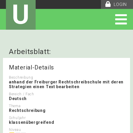
U
LOGIN
Arbeitsblatt:
Rechtschreibkonferenz mit
Material-Details
FRESCH
Beschreibung
anhand der Freiburger Rechtschreibschule mit deren
Strategien einen Text bearbeiten
Bereich / Fach
Deutsch
Thema
Rechtschreibung
Schuljahr
klassenübergreifend
Niveau