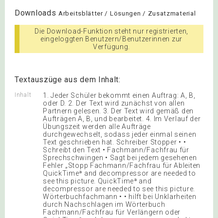
Downloads
Arbeitsblätter / Lösungen / Zusatzmaterial
Die Download-Funktion steht nur registrierten,
eingeloggten Benutzern/Benutzerinnen zur
Verfügung.
Textauszüge aus dem Inhalt:
Inhalt
1. Jeder Schüler bekommt einen Auftrag: A, B,
oder D. 2. Der Text wird zunächst von allen
Partnern gelesen. 3. Der Text wird gemäß den
Aufträgen A, B, und bearbeitet. 4. Im Verlauf der
Übungszeit werden alle Aufträge
durchgewechselt, sodass jeder einmal seinen
Text geschrieben hat. Schreiber Stopper • •
Schreibt den Text • Fachmann/Fachfrau für
Sprechschwingen • Sagt bei jedem gesehenen
Fehler „Stopp Fachmann/Fachfrau für Ableiten
QuickTimeª and decompressor are needed to
see this picture. QuickTimeª and
decompressor are needed to see this picture.
Wörterbuchfachmann • • hilft bei Unklarheiten
durch Nachschlagen im Wörterbuch
Fachmann/Fachfrau für Verlängern oder