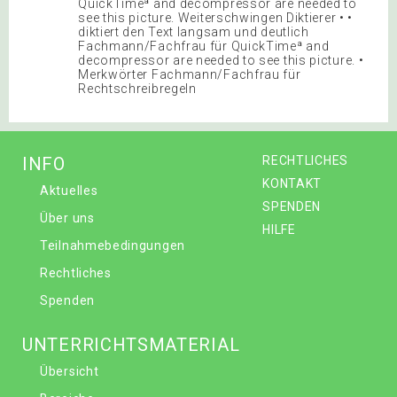
QuickTimeª and decompressor are needed to
see this picture. Weiterschwingen Diktierer • •
diktiert den Text langsam und deutlich
Fachmann/Fachfrau für QuickTimeª and
decompressor are needed to see this picture. •
Merkwörter Fachmann/Fachfrau für
Rechtschreibregeln
INFO
RECHTLICHES
KONTAKT
Aktuelles
SPENDEN
Über uns
HILFE
Teilnahmebedingungen
Rechtliches
Spenden
UNTERRICHTSMATERIAL
Übersicht