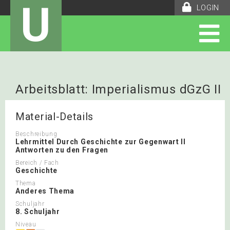
U
LOGIN
Arbeitsblatt: Imperialismus dGzG II
S.225 Römer Antworten
Material-Details
Beschreibung
Lehrmittel Durch Geschichte zur Gegenwart II
Antworten zu den Fragen
Bereich / Fach
Geschichte
Thema
Anderes Thema
Schuljahr
8. Schuljahr
Niveau