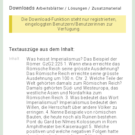
Downloads
Arbeitsblätter / Lösungen / Zusatzmaterial
Die Download-Funktion steht nur registrierten,
eingeloggten Benutzern/Benutzerinnen zur
Verfügung.
Textauszüge aus dem Inhalt:
Inhalt
Was heisst Imperialismus? Das Beispiel der
Römer. GzG2:225 1. Wann etwa erreichte das
Römische Reich seine grösste Ausdehnung?
Das Römische Reich erreichte seine grösste
Ausdehnung um 100 n. Chr. 2. Welche Teile der
Welt gehörten damals zum Römischen Reich?
Damals gehörten Süd- und Westeuropa, das
westliche Asien und Nordafrika zum
Römischen Reich. 3. Was bedeutet das Wort
Imperialismus? Imperialismus bedeutet den
Willen, die Herrschaft über andere Völker zu
erringen. 4. Nenne Beispiele von römischen
Bauten, die heute noch als Ruinen bestehen.
Pont du Gard bei Nîmes Kolosseum in Rom
Amphitheater bei Kaiseraugst 5. Welche
positiven und welche negativen Folgen hatte