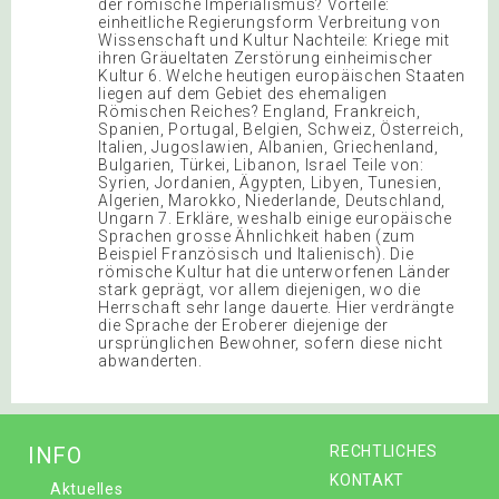
der römische Imperialismus? Vorteile:
einheitliche Regierungsform Verbreitung von
Wissenschaft und Kultur Nachteile: Kriege mit
ihren Gräueltaten Zerstörung einheimischer
Kultur 6. Welche heutigen europäischen Staaten
liegen auf dem Gebiet des ehemaligen
Römischen Reiches? England, Frankreich,
Spanien, Portugal, Belgien, Schweiz, Österreich,
Italien, Jugoslawien, Albanien, Griechenland,
Bulgarien, Türkei, Libanon, Israel Teile von:
Syrien, Jordanien, Ägypten, Libyen, Tunesien,
Algerien, Marokko, Niederlande, Deutschland,
Ungarn 7. Erkläre, weshalb einige europäische
Sprachen grosse Ähnlichkeit haben (zum
Beispiel Französisch und Italienisch). Die
römische Kultur hat die unterworfenen Länder
stark geprägt, vor allem diejenigen, wo die
Herrschaft sehr lange dauerte. Hier verdrängte
die Sprache der Eroberer diejenige der
ursprünglichen Bewohner, sofern diese nicht
abwanderten.
INFO
RECHTLICHES
KONTAKT
Aktuelles