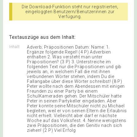
Die Download-Funktion steht nur registrierten,
eingeloggten Benutzern/Benutzerinnen zur
Verfügung.
Textauszüge aus dem Inhalt:
Inhalt
Adverb; Präpositionen Datum: Name: 1.
Ergänze folgende Regel! (4 P) Adverbien
enthalten 2. Was versteht man unter
Präpositionen? (3 P) 3. Unterstreiche im
folgenden Text nur die Präpositionen und gib
jeweils an, in welchem Fall die mit ihnen
verbundenen Wörter stehen, indem Du die
Fallangabe über diese Wörter schreibst! (8 P)
Peter wollte nach dem Abendessen mit einigen
Freunden zu einer Party bei einem
SchulKameraden gehen. Der Mitschüler hatte
Peter in seinen Partykeller eingeladen. Aber
Peter konnte seine Mitschüler nicht zu Michael
begleiten, weil er von seinen Eltern die Erlaubnis
nicht erhielt. Vielleicht aber darf er nächste
Woche auf das Volksfest. 4. Nenne wenigstens
zwei Präpositionen, die den Genitiv nach sich
ziehen! (2 P) Viel Erfolg