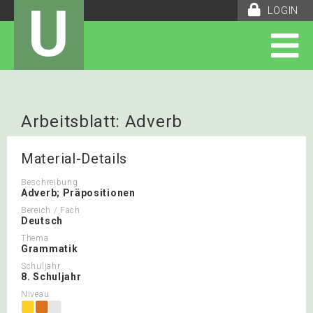
U
LOGIN
Arbeitsblatt: Adverb
Material-Details
Beschreibung
Adverb; Präpositionen
Bereich / Fach
Deutsch
Thema
Grammatik
Schuljahr
8. Schuljahr
Niveau