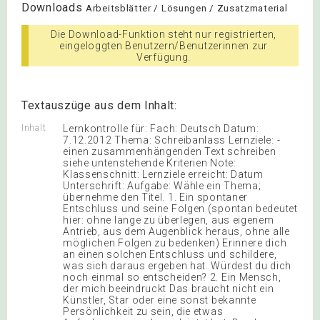
Downloads
Arbeitsblätter / Lösungen / Zusatzmaterial
Die Download-Funktion steht nur registrierten,
eingeloggten Benutzern/Benutzerinnen zur
Verfügung.
Textauszüge aus dem Inhalt:
Inhalt
Lernkontrolle für: Fach: Deutsch Datum:
7.12.2012 Thema: Schreibanlass Lernziele: -
einen zusammenhängenden Text schreiben
siehe untenstehende Kriterien Note:
Klassenschnitt: Lernziele erreicht: Datum
Unterschrift: Aufgabe: Wähle ein Thema;
übernehme den Titel. 1. Ein spontaner
Entschluss und seine Folgen (spontan bedeutet
hier: ohne lange zu überlegen, aus eigenem
Antrieb, aus dem Augenblick heraus, ohne alle
möglichen Folgen zu bedenken) Erinnere dich
an einen solchen Entschluss und schildere,
was sich daraus ergeben hat. Würdest du dich
noch einmal so entscheiden? 2. Ein Mensch,
der mich beeindruckt Das braucht nicht ein
Künstler, Star oder eine sonst bekannte
Persönlichkeit zu sein, die etwas