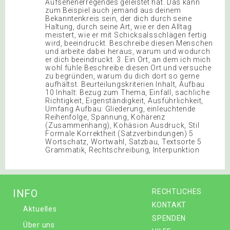
Aufsehenerregendes geleistet hat. Das kann
zum Beispiel auch jemand aus deinem
Bekanntenkreis sein, der dich durch seine
Haltung, durch seine Art, wie er den Alltag
meistert, wie er mit Schicksalsschlägen fertig
wird, beeindruckt. Beschreibe diesen Menschen
und arbeite dabei heraus, warum und wodurch
er dich beeindruckt. 3. Ein Ort, an dem ich mich
wohl fühle Beschreibe diesen Ort und versuche
zu begründen, warum du dich dort so gerne
aufhältst. Beurteilungskriterien Inhalt, Aufbau
10 Inhalt: Bezug zum Thema, Einfall, sachliche
Richtigkeit, Eigenständigkeit, Ausführlichkeit,
Umfang Aufbau: Gliederung, einleuchtende
Reihenfolge, Spannung, Kohärenz
(Zusammenhang), Kohäsion Ausdruck, Stil
Formale Korrektheit (Satzverbindungen) 5
Wortschatz, Wortwahl, Satzbau, Textsorte 5
Grammatik, Rechtschreibung, Interpunktion
INFO
RECHTLICHES
KONTAKT
Aktuelles
SPENDEN
Über uns