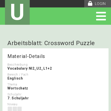
U
LOGIN
Arbeitsblatt: Crossword Puzzle
Material-Details
Beschreibung
Vocabulary NI2_U2_L1+2
Bereich / Fach
Englisch
Thema
Wortschatz
Schuljahr
7. Schuljahr
Niveau