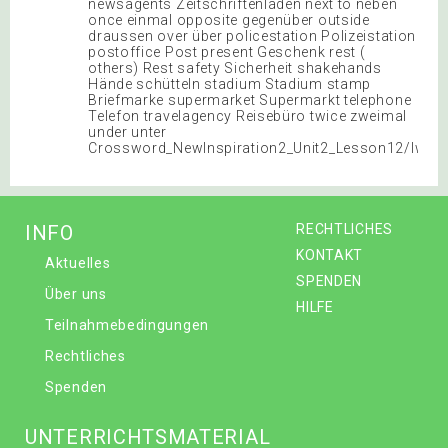
newsagents Zeitschriftenladen next to neben
once einmal opposite gegenüber outside
draussen over über policestation Polizeistation
postoffice Post present Geschenk rest (
others) Rest safety Sicherheit shakehands
Hände schütteln stadium Stadium stamp
Briefmarke supermarket Supermarkt telephone
Telefon travelagency Reisebüro twice zweimal
under unter
Crossword_NewInspiration2_Unit2_Lesson12/lw
INFO
RECHTLICHES
KONTAKT
Aktuelles
SPENDEN
Über uns
HILFE
Teilnahmebedingungen
Rechtliches
Spenden
UNTERRICHTSMATERIAL