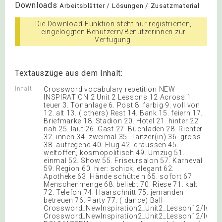
Downloads
Arbeitsblätter / Lösungen / Zusatzmaterial
Die Download-Funktion steht nur registrierten,
eingeloggten Benutzern/Benutzerinnen zur
Verfügung.
Textauszüge aus dem Inhalt:
Inhalt
Crossword vocabulary repetition NEW
INSPIRATION 2 Unit 2 Lessons 12 Across 1.
teuer 3. Tonanlage 6. Post 8. farbig 9. voll von
12. alt 13. ( others) Rest 14. Bank 15. feiern 17.
Briefmarke 18. Stadion 20. Hotel 21. hinter 22.
nah 25. laut 26. Gast 27. Buchladen 28. Richter
32. innen 34. zweimal 35. Tänzer(in) 36. gross
38. aufregend 40. Flug 42. draussen 45.
weltoffen, kosmopolitisch 49. Umzug 51.
einmal 52. Show 55. Friseursalon 57. Karneval
59. Region 60. hier: schick, elegant 62.
Apotheke 63. Hände schütteln 65. sofort 67.
Menschenmenge 68. beliebt 70. Riese 71. kalt
72. Telefon 74. Haarschnitt 75. jemanden
betreuen 76. Party 77. ( dance) Ball
Crossword_NewInspiration2_Unit2_Lesson12/lw
Crossword_NewInspiration2_Unit2_Lesson12/lw