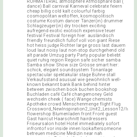
ROHMATERIAL atmosphere Atmosphäre ball (
dance) Ball carnival Karneval celebrate feiern
cheap billig cold kalt colourful farbig
cosmopolitan weltoffen, kosmopolitisch
costume Kostüm dancer Tänzer(in) drummer
Schlagzeuger(in) dry trocken exciting
aufregend exotic exotisch expensive teuer
festival Festival foreign hier: ausländisch
friendly freundlich fullof voll von giant Riese
hot heiss judge Richter large gross last dauern
loud laut noisy laut non-stop durchgehend old
alt parade Umzug party Party popular beliebt
quiet ruhig region Region safe sicher samba
Samba show Show size Grösse smart hier:
schick, elegant soundsystem Tonanlage
spectacular spektakulär stage Bühne stall
Verkaufsstand asusual wie gewöhnlich well-
known bekannt bank Bank behind hinter
between zwischen book buchen bookshop
Buchladen café Café changemoney Geld
wechseln cheek ( face) Wange chemists
Apotheke crowd Menschenmenge flight Flug
Crossword_NewInspiration2_Unit2_Lesson12/lw
flowershop Blumenladen front Front guest
Gast haircut Haarschnitt hairdressers
Friseursalon hotel Hotel immediately sofort
infrontof vor inside innen lookaftersomeone
betreuen medicine Medizin near nah