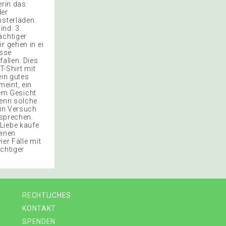
erin das
der
nsterläden.
ind. 3.
ächtiger
r gehen in ei
asse
allen. Dies
T-Shirt mit
ein gutes
eint, ein
em Gesicht
denn solche
ein Versuch
bsprechen.
Liebe kaufe
einen
ier Fälle mit
ächtiger
RECHTLICHES
KONTAKT
SPENDEN