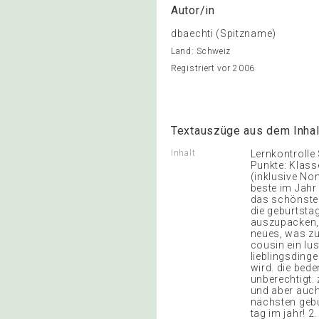
Autor/in
dbaechti (Spitzname)
Land: Schweiz
Registriert vor 2006
Textauszüge aus dem Inhal
Inhalt
Lernkontrolle 
Punkte: Klass
(inklusive No
beste im Jahr 
das schönste g
die geburtsta
auszupacken, 
neues, was zu
cousin ein lu
lieblingsdinge
wird. die bed
unberechtigt. 
und aber auch
nächsten gebu
tag im jahr! 2