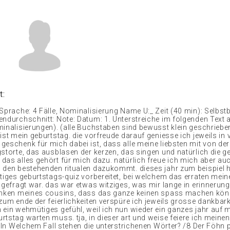
t:
Sprache: 4 Fälle, Nominalisierung Name U:_ Zeit (40 min): Selbstb
endurchschnitt: Note: Datum: 1. Unterstreiche im folgenden Text
minalisierungen). (alle Buchstaben sind bewusst klein geschriebe
ist mein geburtstag. die vorfreude darauf geniesse ich jeweils in 
eschenk für mich dabei ist, dass alle meine liebsten mit von der 
gstorte, das ausblasen der kerzen, das singen und natürlich die 
das alles gehört für mich dazu. natürlich freue ich mich aber au
 den bestehenden ritualen dazukommt. dieses jahr zum beispiel 
stiges geburtstags-quiz vorbereitet, bei welchem das erraten mein
 gefragt war. das war etwas witziges, was mir lange in erinnerung
enken meines cousins, dass das ganze keinen spass machen kön
zum ende der feierlichkeiten verspüre ich jeweils grosse dankbark
 ein wehmütiges gefühl, weil ich nun wieder ein ganzes jahr auf 
rtstag warten muss. tja, in dieser art und weise feiere ich meine
. In Welchem Fall stehen die unterstrichenen Wörter? /8 Der Föhn 