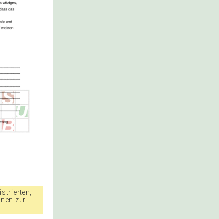
strierten,
nnen zur