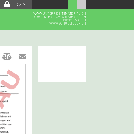
LOGIN
WWW.UNTERRICHTSMATERIAL.CH
WWW.UNTERRICHTS-MATERIAL.CH
WWW.UMAT.CH
WWW.SCHULBILDER.CH