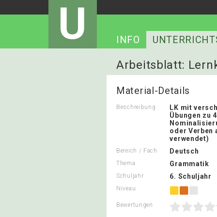
U
INFO
UNTERRICHT
Arbeitsblatt: Lern
Material-Details
Beschreibung
LK mit versc
Übungen zu 4
Nominalisier
oder Verben
verwendet)
Bereich / Fach
Deutsch
Thema
Grammatik
Schuljahr
6. Schuljahr
Niveau
Bewertungen