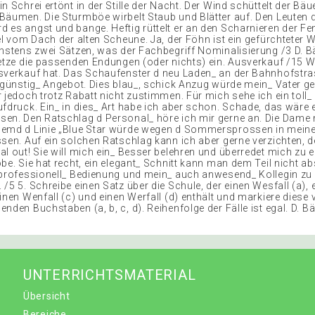
n Schrei ertönt in der Stille der Nacht. Der Wind schüttelt der Bäu
Bäumen. Die Sturmböe wirbelt Staub und Blätter auf. Den Leuten 
 es angst und bange. Heftig rüttelt er an den Scharnieren der Fe
el vom Dach der alten Scheune. Ja, der Föhn ist ein gefürchteter W
chstens zwei Sätzen, was der Fachbegriff Nominalisierung /3 D. B
Setze die passenden Endungen (oder nichts) ein. Ausverkauf /15 Wi
sverkauf hat. Das Schaufenster d neu Laden_ an der Bahnhofstr
_ günstig_ Angebot. Dies blau_, schick Anzug würde mein_ Vater gef
 jedoch trotz Rabatt nicht zustimmen. Für mich sehe ich ein toll_ 
ufdruck. Ein_ in dies_ Art habe ich aber schon. Schade, das wäre 
en. Den Ratschlag d Personal_ höre ich mir gerne an. Die Dame m
Hemd d Linie „Blue Star würde wegen d Sommersprossen in mein
ssen. Auf ein solchen Ratschlag kann ich aber gerne verzichten, 
al out! Sie will mich ein_ Besser belehren und überredet mich zu 
be. Sie hat recht, ein elegant_ Schnitt kann man dem Teil nicht a
 professionell_ Bedienung und mein_ auch anwesend_ Kollegin zu 
/5 5. Schreibe einen Satz über die Schule, der einen Wesfall (a), 
inen Wenfall (c) und einen Werfall (d) enthält und markiere diese v
nden Buchstaben (a, b, c, d). Reihenfolge der Fälle ist egal. D. B
UNTERRICHTSMATERIAL
Übersicht
Bereiche