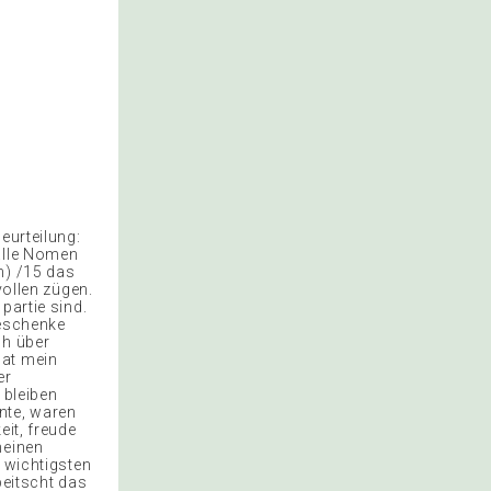
eurteilung:
 alle Nomen
n) /15 das
vollen zügen.
partie sind.
geschenke
ch über
hat mein
er
 bleiben
nte, waren
eit, freude
meinen
n wichtigsten
peitscht das