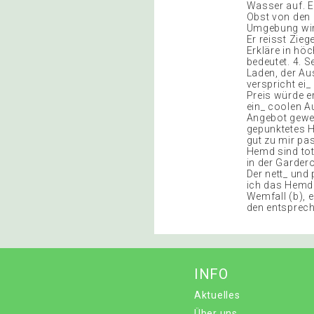
Wasser auf. Ei
Obst von den 
Umgebung wird
Er reisst Zieg
Erkläre in hö
bedeutet. 4. 
Laden, der Au
verspricht ei
Preis würde er
ein_ coolen A
Angebot gewes
gepunktetes 
gut zu mir pa
Hemd sind tot
in der Gardero
Der nett_ und
ich das Hemd. 
Wemfall (b), e
den entspreche
INFO
Aktuelles
Über uns