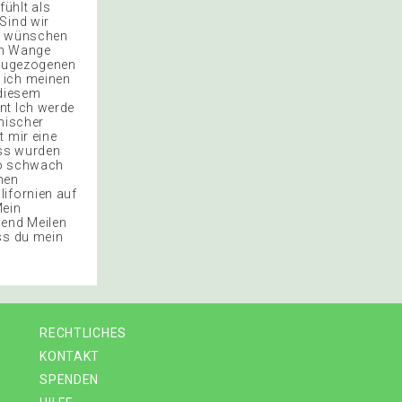
ühlt als
Sind wir
en wünschen
an Wange
t zugezogenen
 ich meinen
 diesem
nt Ich werde
rnischer
t mir eine
ass wurden
 so schwach
chen
lifornien auf
Mein
send Meilen
ss du mein
RECHTLICHES
KONTAKT
SPENDEN