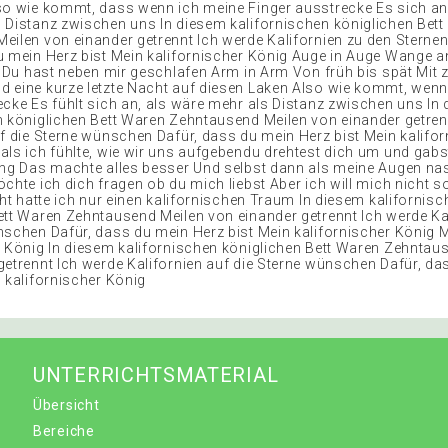
so wie kommt, dass wenn ich meine Finger ausstrecke Es sich anf
 Distanz zwischen uns In diesem kalifornischen königlichen Bett 
eilen von einander getrennt Ich werde Kalifornien zu den Stern
u mein Herz bist Mein kalifornischer König Auge in Auge Wange 
te Du hast neben mir geschlafen Arm in Arm Von früh bis spät Mi
 eine kurze letzte Nacht auf diesen Laken Also wie kommt, wenn
ecke Es fühlt sich an, als wäre mehr als Distanz zwischen uns In
n königlichen Bett Waren Zehntausend Meilen von einander getren
uf die Sterne wünschen Dafür, dass du mein Herz bist Mein kalifo
als ich fühlte, wie wir uns aufgebendu drehtest dich um und gabs
ung Das machte alles besser Und selbst dann als meine Augen n
öchte ich dich fragen ob du mich liebst Aber ich will mich nicht
cht hatte ich nur einen kalifornischen Traum In diesem kalifornis
ett Waren Zehntausend Meilen von einander getrennt Ich werde Ka
nschen Dafür, dass du mein Herz bist Mein kalifornischer König 
r König In diesem kalifornischen königlichen Bett Waren Zehntau
getrennt Ich werde Kalifornien auf die Sterne wünschen Dafür, da
n kalifornischer König
UNTERRICHTSMATERIAL
Übersicht
Bereiche