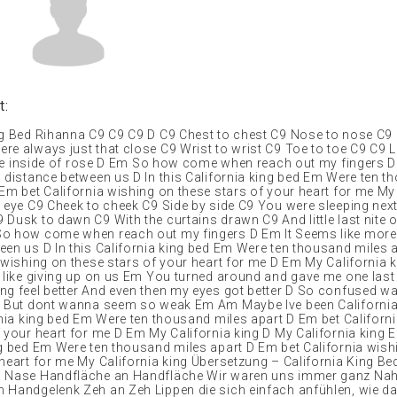
t:
ng Bed Rihanna C9 C9 C9 D C9 Chest to chest C9 Nose to nose C9
e always just that close C9 Wrist to wrist C9 Toe to toe C9 C9 Li
 the inside of rose D Em So how come when reach out my fingers D 
n distance between us D In this California king bed Em Were ten 
 Em bet California wishing on these stars of your heart for me My
o eye C9 Cheek to cheek C9 Side by side C9 You were sleeping nex
 Dusk to dawn C9 With the curtains drawn C9 And little last nite 
So how come when reach out my fingers D Em It Seems like more
een us D In this California king bed Em Were ten thousand miles 
a wishing on these stars of your heart for me D Em My California 
t like giving up on us Em You turned around and gave me one last
ng feel better And even then my eyes got better D So confused 
e But dont wanna seem so weak Em Am Maybe Ive been Californi
ornia king bed Em Were ten thousand miles apart D Em bet Californ
 your heart for me D Em My California king D My California king E
ng bed Em Were ten thousand miles apart D Em bet California wish
 heart for me My California king Übersetzung – California King Be
n Nase Handfläche an Handfläche Wir waren uns immer ganz Na
 Handgelenk Zeh an Zeh Lippen die sich einfach anfühlen, wie da