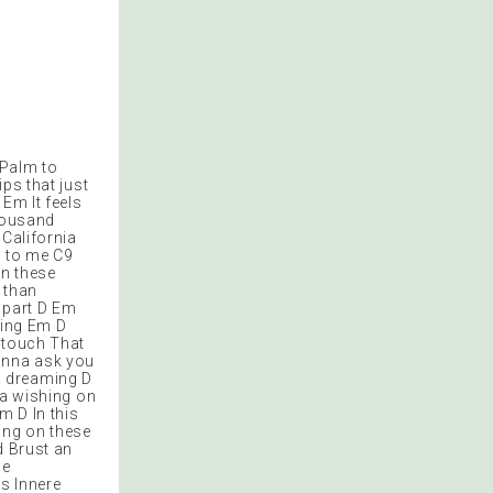
 Palm to
ps that just
Em It feels
thousand
 California
t to me C9
on these
 than
apart D Em
king Em D
 touch That
wanna ask you
a dreaming D
ia wishing on
m D In this
ing on these
d Brust an
he
s Innere