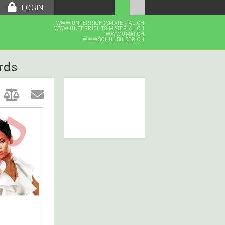
LOGIN
WWW.UNTERRICHTSMATERIAL.CH
WWW.UNTERRICHTS-MATERIAL.CH
WWW.UMAT.CH
WWW.SCHULBILDER.CH
rds