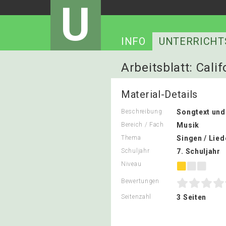
U
INFO
UNTERRICHT
Arbeitsblatt: Cal
Material-Details
Beschreibung
Songtext und
Bereich / Fach
Musik
Thema
Singen / Lied
Schuljahr
7. Schuljahr
Niveau
Bewertungen
Seitenzahl
3 Seiten