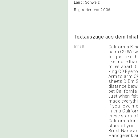
Land: Schweiz
Registriert vor 2006
Textauszüge aus dem Inhal
Inhalt
California Ki
palm C9 We wer
felt just like
like more tha
miles apart D
king C9 Eye t
Arm to arm C9
sheets D Em 
distance betw
bet Californi
Just when fel
made everythi
if you love m
In this Calif
these stars of
California ki
stars of your
Brust Nase a
Handgelenk an