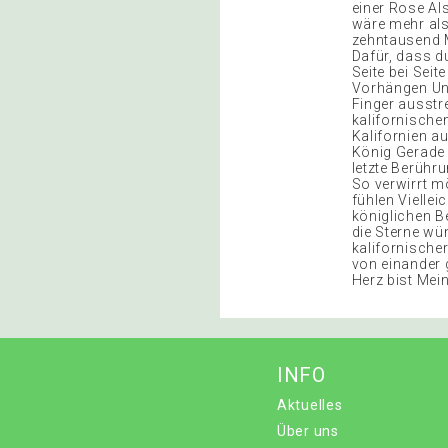
einer Rose Al
wäre mehr als
zehntausend M
Dafür, dass d
Seite bei Sei
Vorhängen Und
Finger ausstr
kalifornische
Kalifornien a
König Gerade 
letzte Berühr
So verwirrt m
fühlen Viellei
königlichen B
die Sterne wü
kalifornische
von einander 
Herz bist Mei
INFO
Aktuelles
Über uns