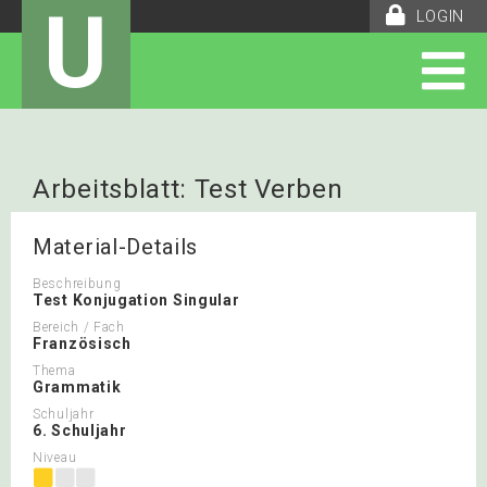
U
LOGIN
Arbeitsblatt: Test Verben
Material-Details
Beschreibung
Test Konjugation Singular
Bereich / Fach
Französisch
Thema
Grammatik
Schuljahr
6. Schuljahr
Niveau