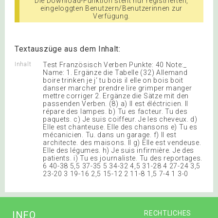
Die Download-Funktion steht nur registrierten,
eingeloggten Benutzern/Benutzerinnen zur
Verfügung.
Textauszüge aus dem Inhalt:
Inhalt
Test Französisch Verben Punkte: 40 Note:_
Name: 1. Ergänze die Tabelle (32) Allemand
boire trinken je j‘ tu bois il elle on bois boit
danser marcher prendre lire grimper manger
mettre corriger 2. Ergänze die Sätze mit den
passenden Verben. (8) a) Il est éléctricien. Il
répare des lampes. b) Tu es facteur. Tu des
paquets. c) Je suis coiffeur. Je les cheveux. d)
Elle est chanteuse. Elle des chansons e) Tu es
mécanicien. Tu. dans un garage. f) Il est
architecte. des maisons. Il g) Elle est vendeuse.
Elle des légumes. h) Je suis infirmière. Je des
patients. i) Tu es journaliste. Tu des reportages.
6 40-38 5,5 37-35 5 34-32 4,5 31-28 4 27-24 3,5
23-20 3 19-16 2,5 15-12 2 11-8 1,5 7-4 1 3-0
INFO
RECHTLICHES