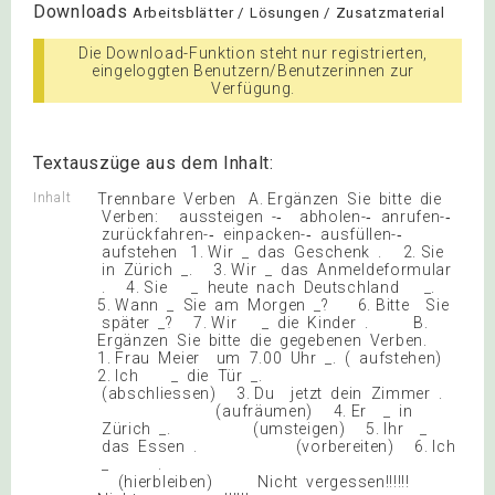
Downloads
Arbeitsblätter / Lösungen / Zusatzmaterial
Die Download-Funktion steht nur registrierten,
eingeloggten Benutzern/Benutzerinnen zur
Verfügung.
Textauszüge aus dem Inhalt:
Inhalt
Trennbare Verben A. Ergänzen Sie bitte die
Verben: aussteigen -‐ abholen-‐ anrufen-‐
zurückfahren-‐ einpacken-‐ ausfüllen-‐
aufstehen 1. Wir _ das Geschenk . 2. Sie
in Zürich _. 3. Wir _ das Anmeldeformular
. 4. Sie _ heute nach Deutschland _.
5. Wann _ Sie am Morgen _? 6. Bitte Sie
später _? 7. Wir _ die Kinder . B.
Ergänzen Sie bitte die gegebenen Verben.
1. Frau Meier um 7.00 Uhr _. ( aufstehen)
2. Ich _ die Tür _.
(abschliessen) 3. Du jetzt dein Zimmer .
(aufräumen) 4. Er _ in
Zürich _. (umsteigen) 5. Ihr _
das Essen . (vorbereiten) 6. Ich
_ .
(hierbleiben) Nicht vergessen!!!!!!