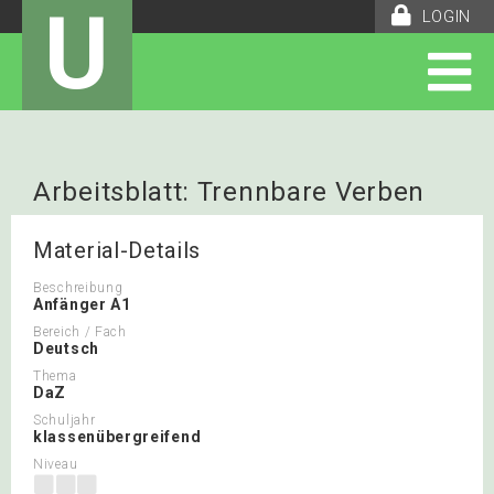
U
LOGIN
Arbeitsblatt: Trennbare Verben
Material-Details
Beschreibung
Anfänger A1
Bereich / Fach
Deutsch
Thema
DaZ
Schuljahr
klassenübergreifend
Niveau