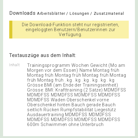
Downloads
Arbeitsblätter / Lösungen / Zusatzmaterial
Die Download-Funktion steht nur registrierten,
eingeloggten Benutzern/Benutzerinnen zur
Verfügung.
Textauszüge aus dem Inhalt:
Inhalt
Trainingsprogramm Wochen Gewicht (Mo am
Morgen vor dem Essen) Name Montag früh
Montag früh Montag früh Montag früh Montag
früh Montag früh . kg . kg . kg . kg . kg . kg
Grösse BMI (am Ende der Trainingseinheit)
Grösse: BMI: Krafttraining (2 Sätze) MDMDFSS
MDMDFSS MDMDFSS MDMDFSS MDMDFSS
MDMDFSS Waden Oberschenkel vorne
Oberschenkel hinten Bauch gerade Bauch
seitlich Rücken Rumpfstabilität Liegestütz
Ausdauertraining MDMDFSS MDMDFSS
MDMDFSS MDMDFSS MDMDFSS MDMDFSS
600m Schwimmen ohne Unterbruch