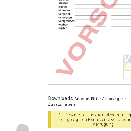
Downloads
Arbeitsblätter / Lösungen /
Zusatzmaterial
Die Download-Funktion steht nur regi
eingeloggten Benutzern/Benutzeri
Verfügung.