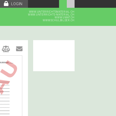
LOGIN
WWW.UNTERRICHTSMATERIAL.CH
WWW.UNTERRICHTS-MATERIAL.CH
WWW.UMAT.CH
WWW.SCHULBILDER.CH