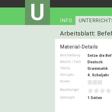
U
INFO
UNTERRICHT
Arbeitsblatt: Bef
Material-Details
Beschreibung
Setze die Be
Bereich / Fach
Deutsch
Thema
Grammatik
Schuljahr
4. Schuljahr
Niveau
Bewertungen
Seitenzahl
1 Seiten