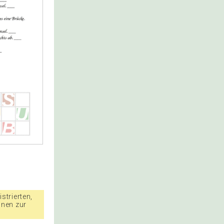
strierten,
nnen zur