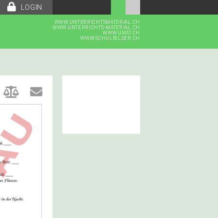
LOGIN
WWW.UNTERRICHTSMATERIAL.CH
WWW.UNTERRICHTS-MATERIAL.CH
WWW.UMAT.CH
WWW.SCHULBILDER.CH