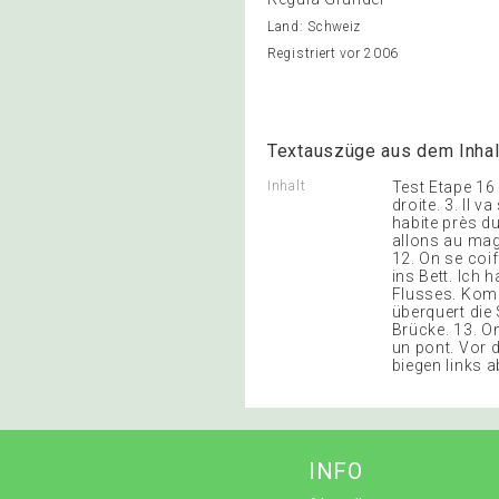
Land: Schweiz
Registriert vor 2006
Textauszüge aus dem Inhal
Inhalt
Test Etape 16 
droite. 3. Il v
habite près dun
allons au mag
12. On se coi
ins Bett. Ich 
Flusses. Komm
überquert die 
Brücke. 13. On
un pont. Vor d
biegen links a
INFO