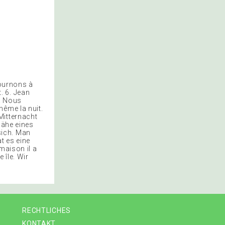
tournons à
t. 6. Jean
9. Nous
même la nuit.
Mitternacht
Nähe eines
sich. Man
t es eine
maison il a
 île. Wir
RECHTLICHES
KONTAKT