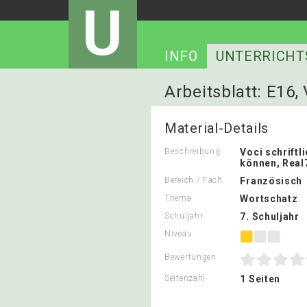
U
INFO
UNTERRICHT
Arbeitsblatt: E16, 
Material-Details
Beschreibung
Voci schriftl
können, Real
Bereich / Fach
Französisch
Thema
Wortschatz
Schuljahr
7. Schuljahr
Niveau
Bewertungen
Seitenzahl
1 Seiten