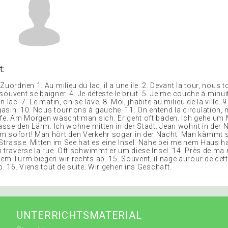
t:
Zuordnen 1. Au milieu du lac, il a une île. 2. Devant la tour, nous 
a souvent se baigner. 4. Je déteste le bruit. 5. Je me couche à minui
 lac. 7. Le matin, on se lave. 8. Moi, jhabite au milieu de la ville. 
asin. 10. Nous tournons à gauche. 11. On entend la circulation, 
ffe. Am Morgen wäscht man sich. Er geht oft baden. Ich gehe um 
hasse den Lärm. Ich wohne mitten in der Stadt. Jean wohnt in der 
 sofort! Man hört den Verkehr sogar in der Nacht. Man kämmt 
Strasse. Mitten im See hat es eine Insel. Nahe bei meinem Haus ha
 traverse la rue. Oft schwimmt er um diese Insel. 14. Près de ma 
em Turm biegen wir rechts ab. 15. Souvent, il nage aurour de cette
b. 16. Viens tout de suite. Wir gehen ins Geschäft.
UNTERRICHTSMATERIAL