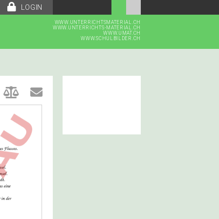
LOGIN
WWW.UNTERRICHTSMATERIAL.CH
WWW.UNTERRICHTS-MATERIAL.CH
WWW.UMAT.CH
WWW.SCHULBILDER.CH