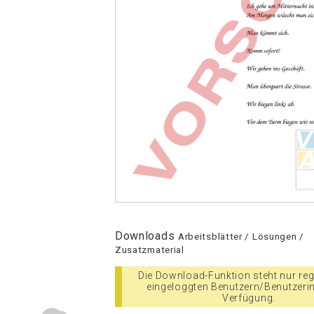
Downloads
Arbeitsblätter / Lösungen /
Zusatzmaterial
Die Download-Funktion steht nur regi
eingeloggten Benutzern/Benutzeri
Verfügung.