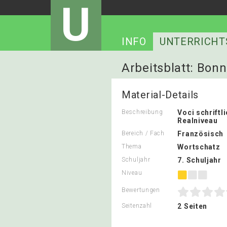
U
INFO
UNTERRICHT
Arbeitsblatt: Bon
Material-Details
Beschreibung
Voci schriftl
Realniveau
Bereich / Fach
Französisch
Thema
Wortschatz
Schuljahr
7. Schuljahr
Niveau
Bewertungen
Seitenzahl
2 Seiten