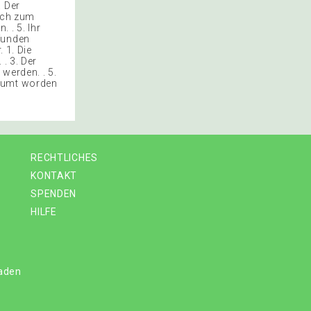
. Der
mich zum
 . 5. Ihr
efunden
 1. Die
. 3. Der
werden. . 5.
räumt worden
RECHTLICHES
KONTAKT
SPENDEN
HILFE
laden