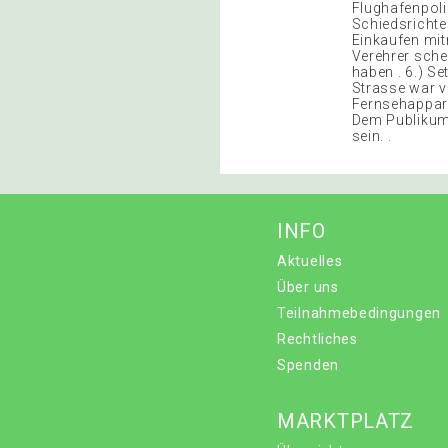
Flughafenpoli
Schiedsrichte
Einkaufen mitn
Verehrer sche
haben . 6.) Se
Strasse war vo
Fernsehappara
Dem Publikum 
sein. .
INFO
Aktuelles
Über uns
Teilnahmebedingungen
Rechtliches
Spenden
MARKTPLATZ