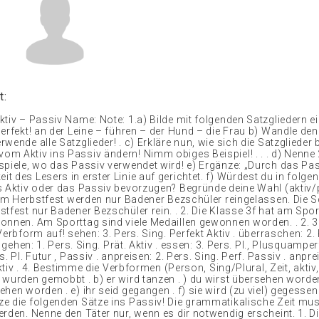
t:
ktiv – Passiv Name: Note: 1.a) Bilde mit folgenden Satzgliedern e
erfekt! an der Leine – führen – der Hund – die Frau b) Wandle den
wende alle Satzglieder! . c) Erkläre nun, wie sich die Satzglieder 
m Aktiv ins Passiv ändern! Nimm obiges Beispiel! . . . d) Nenne
spiele, wo das Passiv verwendet wird! e) Ergänze: „Durch das Pas
 des Lesers in erster Linie auf gerichtet. f) Würdest du in folge
s Aktiv oder das Passiv bevorzugen? Begründe deine Wahl (aktiv/
. Am Herbstfest werden nur Badener Bezschüler reingelassen. Die S
tfest nur Badener Bezschüler rein. . 2. Die Klasse 3f hat am Spor
onnen. Am Sporttag sind viele Medaillen gewonnen worden. . 2. 3
Verbform auf! sehen: 3. Pers. Sing. Perfekt Aktiv . überraschen: 2. 
. gehen: 1. Pers. Sing. Prät. Aktiv . essen: 3. Pers. Pl., Plusquamper
. Pl. Futur , Passiv . anpreisen: 2. Pers. Sing. Perf. Passiv . anpre
 Aktiv . 4. Bestimme die Verbformen (Person, Sing/Plural, Zeit, aktiv
 wurden gemobbt . b) er wird tanzen . ) du wirst übersehen worden
hen worden . e) ihr seid gegangen . f) sie wird (zu viel) gegessen
e die folgenden Sätze ins Passiv! Die grammatikalische Zeit mu
erden. Nenne den Täter nur, wenn es dir notwendig erscheint. 1. D