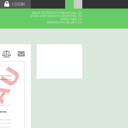
LOGIN
WWW.UNTERRICHTSMATERIAL.CH
WWW.UNTERRICHTS-MATERIAL.CH
WWW.UMAT.CH
WWW.SCHULBILDER.CH