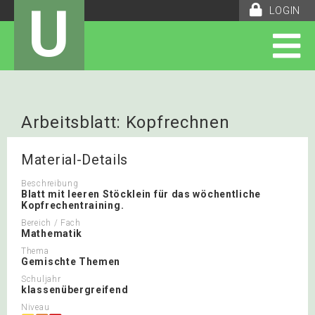
U
LOGIN
Arbeitsblatt: Kopfrechnen
Stöcklein
Material-Details
Beschreibung
Blatt mit leeren Stöcklein für das wöchentliche
Kopfrechentraining.
Bereich / Fach
Mathematik
Thema
Gemischte Themen
Schuljahr
klassenübergreifend
Niveau