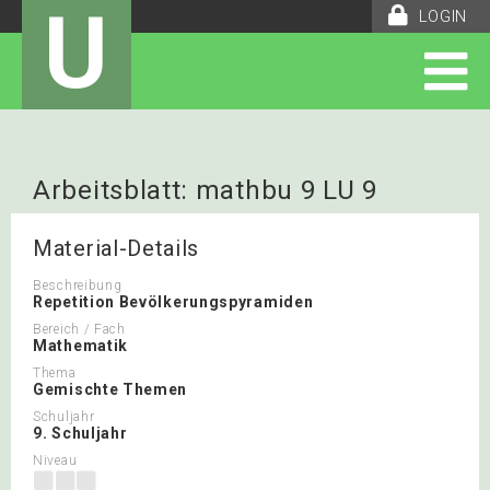
U
LOGIN
Arbeitsblatt: mathbu 9 LU 9
Material-Details
Beschreibung
Repetition Bevölkerungspyramiden
Bereich / Fach
Mathematik
Thema
Gemischte Themen
Schuljahr
9. Schuljahr
Niveau