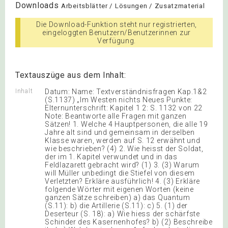
Downloads
Arbeitsblätter / Lösungen / Zusatzmaterial
Die Download-Funktion steht nur registrierten,
eingeloggten Benutzern/Benutzerinnen zur
Verfügung.
Textauszüge aus dem Inhalt:
Inhalt
Datum: Name: Textverständnisfragen Kap.1&2
(S.1137) „Im Westen nichts Neues Punkte:
Elternunterschrift: Kapitel 1 2: S. 1132 von 22
Note: Beantworte alle Fragen mit ganzen
Sätzen! 1. Welche 4 Hauptpersonen, die alle 19
Jahre alt sind und gemeinsam in derselben
Klasse waren, werden auf S. 12 erwähnt und
wie beschrieben? (4) 2. Wie heisst der Soldat,
der im 1. Kapitel verwundet und in das
Feldlazarett gebracht wird? (1) 3. (3) Warum
will Müller unbedingt die Stiefel von diesem
Verletzten? Erkläre ausführlich! 4. (3) Erkläre
folgende Wörter mit eigenen Worten (keine
ganzen Sätze schreiben) a) das Quantum
(S.11): b) die Artillerie (S.11): c) 5. (1) der
Deserteur (S. 18): a) Wie hiess der schärfste
Schinder des Kasernenhofes? b) (2) Beschreibe