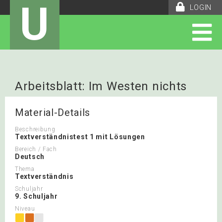
U
LOGIN
Arbeitsblatt: Im Westen nichts
Neues
Material-Details
Beschreibung
Textverständnistest 1 mit Lösungen
Bereich / Fach
Deutsch
Thema
Textverständnis
Schuljahr
9. Schuljahr
Niveau