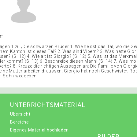
t:
agen 1 zu „Die schwarzen Brüder 1. Wie heisst das Tal, wo die G
lchem Kanton ist dieses Tal? 2. Was sind Vipern? 3. Was hätte Gio
n? (S. 12) 4. Wie alt ist Giorgio? (S. 12) 5. Was ist das Merkma
er kommt? (S. 13) 6. Beschreibe diesen Mann! (S. 14) 7. Was mö
rto? 8. Kreuze die richtigen Aussagen an: Die Familie von Giorgio
eine Mutter arbeiten draussen. Giorgio hat noch Geschwister. Ro
n Sohn weggeben.
UNTERRICHTSMATERIAL
Übersicht
Bereiche
Eigenes Material hochladen
BILDER