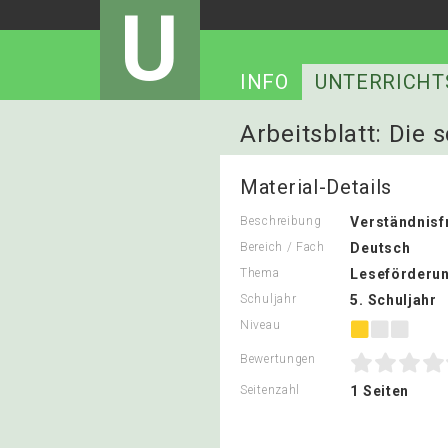
U
INFO
UNTERRICHT
Arbeitsblatt: Die
Material-Details
Beschreibung
Verständnisf
Bereich / Fach
Deutsch
Thema
Leseförderung
Schuljahr
5. Schuljahr
Niveau
Bewertungen
Seitenzahl
1 Seiten