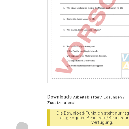
Downloads
Arbeitsblätter / Lösungen /
Zusatzmaterial
Die Download-Funktion steht nur regi
eingeloggten Benutzern/Benutzeri
Verfügung.