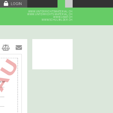
LOGIN
WWW.UNTERRICHTSMATERIAL.CH
WWW.UNTERRICHTS-MATERIAL.CH
WWW.UMAT.CH
WWW.SCHULBILDER.CH