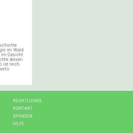
eschichte
rgio im Wald
l im Gesicht
chte diesen
 ist reich.
berto
RECHTLICHES
KONTAKT
SPENDEN
HILFE