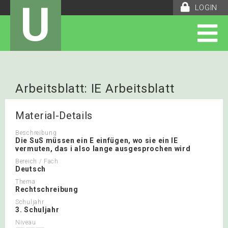
U
LOGIN
Arbeitsblatt: IE Arbeitsblatt
Material-Details
Beschreibung
Die SuS müssen ein E einfügen, wo sie ein IE
vermuten, das i also lange ausgesprochen wird
Bereich / Fach
Deutsch
Thema
Rechtschreibung
Schuljahr
3. Schuljahr
Niveau