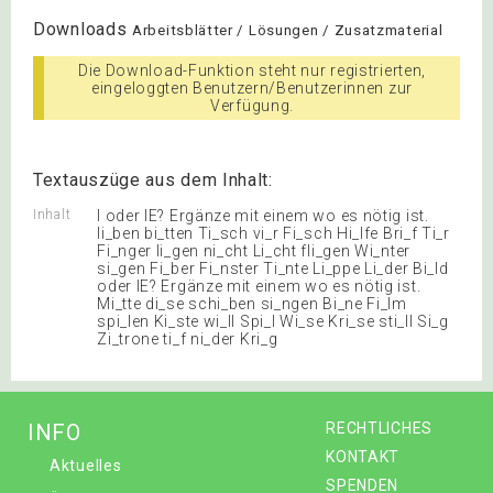
Downloads
Arbeitsblätter / Lösungen / Zusatzmaterial
Die Download-Funktion steht nur registrierten,
eingeloggten Benutzern/Benutzerinnen zur
Verfügung.
Textauszüge aus dem Inhalt:
Inhalt
I oder IE? Ergänze mit einem wo es nötig ist.
li_ben bi_tten Ti_sch vi_r Fi_sch Hi_lfe Bri_f Ti_r
Fi_nger li_gen ni_cht Li_cht fli_gen Wi_nter
si_gen Fi_ber Fi_nster Ti_nte Li_ppe Li_der Bi_ld
oder IE? Ergänze mit einem wo es nötig ist.
Mi_tte di_se schi_ben si_ngen Bi_ne Fi_lm
spi_len Ki_ste wi_ll Spi_l Wi_se Kri_se sti_ll Si_g
Zi_trone ti_f ni_der Kri_g
INFO
RECHTLICHES
KONTAKT
Aktuelles
SPENDEN