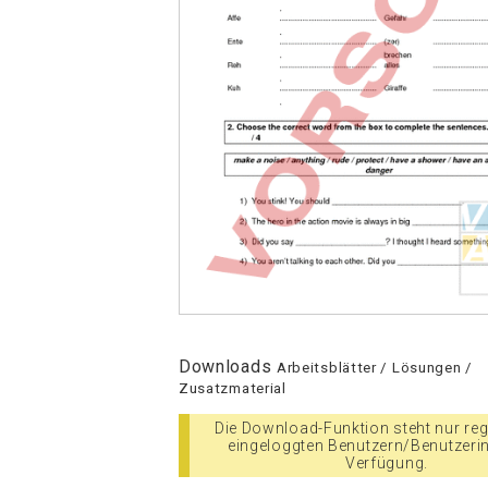
Downloads
Arbeitsblätter / Lösungen /
Zusatzmaterial
Die Download-Funktion steht nur regi
eingeloggten Benutzern/Benutzeri
Verfügung.