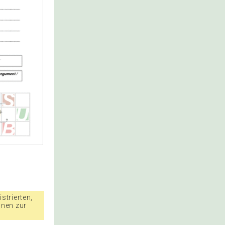
strierten,
nnen zur