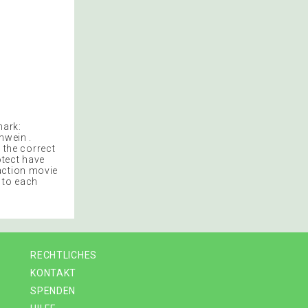
mark:
hwein .
e the correct
otect have
action movie
g to each
RECHTLICHES
KONTAKT
SPENDEN