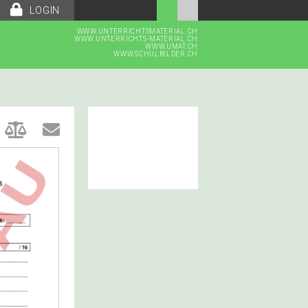
LOGIN
WWW.UNTERRICHTSMATERIAL.CH
WWW.UNTERRICHTS-MATERIAL.CH
WWW.UMAT.CH
WWW.SCHULBILDER.CH