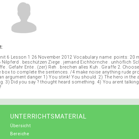
t:
Unit 6 Lesson 1 26 November 2012 Vocabulary name: points: 20 
6 Nilpferd . beschützen Ziege . jemand Eichhörnche . unhöflich Sc
fe . Gefahr Ente . (zer) Reh . brechen alles Kuh . Giraffe 2. Choos
 box to complete the sentences. /4 make noise anything rude pr
n argument danger 1) You stink! You should. 2) The hero in the 
ig. 3) Did you say ? thought heard something. 4) You arent talkin
?
UNTERRICHTSMATERIAL
Übersicht
Bereiche