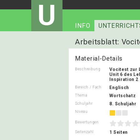
U
INFO
UNTERRICHT
Arbeitsblatt: Voci
Material-Details
Beschreibung
Vocitest zur 
Unit 6 des L
Inspiration 2
Bereich / Fach
Englisch
Thema
Wortschatz
Schuljahr
8. Schuljahr
Niveau
Bewertungen
Seitenzahl
1 Seiten