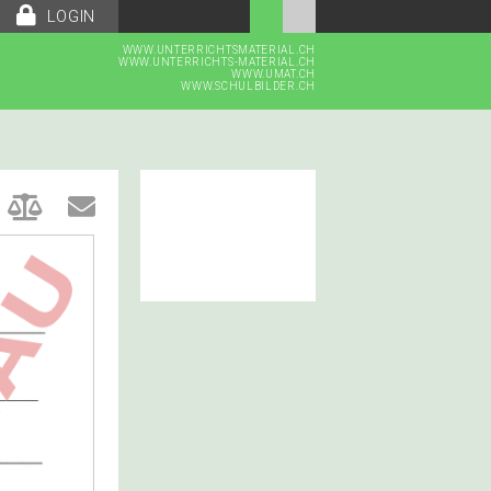
LOGIN
WWW.UNTERRICHTSMATERIAL.CH
WWW.UNTERRICHTS-MATERIAL.CH
WWW.UMAT.CH
WWW.SCHULBILDER.CH