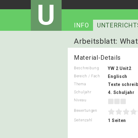
U
INFO
UNTERRICHT
Arbeitsblatt: Wha
Material-Details
Beschreibung
YW 2 Unit2
Bereich / Fach
Englisch
Thema
Texte schrei
Schuljahr
4. Schuljahr
Niveau
Bewertungen
Seitenzahl
1 Seiten