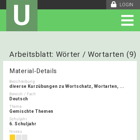
U
LOGIN
Arbeitsblatt: Wörter / Wortarten (9)
Material-Details
Beschreibung
diverse Kurzübungen zu Wortschatz, Wortarten, ...
Bereich / Fach
Deutsch
Thema
Gemischte Themen
Schuljahr
6. Schuljahr
Niveau