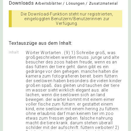
Downloads
Arbeitsblätter / Lösungen / Zusatzmaterial
Die Download-Funktion steht nur registrierten,
eingeloggten Benutzern/Benutzerinnen zur
Verfügung.
Textauszüge aus dem Inhalt:
Inhalt
Wörter Wortarten . (9) 1) Schreibe groß, was
großgeschrieben werden muss. junge und alte
besucher des zoos haben freude, wenn es an
das füttern der tiere geht. dann gibt es ein
gedränge vor den gehegen. manche halten die
kamera zum fotografieren bereit. beim füttern
der seelöwen haben besonders die vielen kinder
großen spaß. das gleiten und tauchen der tiere
im wasser sieht wirklich elegant aus. alle
lachen, wenn die seelöwen sich an land
bewegen. der wärter kommt mit einem eimer
voller fische zum füttern. er gestattet einem
kind, eine seelöwin mit einem hering zu füttern.
ohne erlaubnis darf man keinem tier im zoo
etwas zum fressen geben. falsche nahrung
macht die tiere krank. darum stehen überall
schilder mit der aufschrift: füttern verboten! 2)