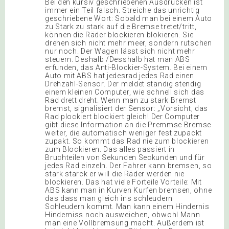
Bei den kursiv geschriebenen Ausdrücken ist
immer ein Teil falsch. Streiche das unrichtig
geschriebene Wort: Sobald man bei einem Auto
zu Stark zu stark auf die Bremse tretet/tritt,
können die Räder blockieren blokieren. Sie
drehen sich nicht mehr meer, sondern rutschen
nur noch. Der Wagen lässt sich nicht mehr
steuern. Deshalb /Desshalb hat man ABS
erfunden, das Anti-Blockier-System. Bei einem
Auto mit ABS hat jedesrad jedes Rad einen
Drehzahl-Sensor. Der meldet ständig stendig
einem kleinen Computer, wie schnell sich das
Rad drett dreht. Wenn man zu stark Bremst
bremst, signalisiert der Sensor: „Vorsicht, das
Rad plockiert blockiert gleich! Der Computer
gibt diese Information an die Premmse Bremse
weiter, die automatisch weniger fest zupackt
zupakt. So kommt das Rad nie zum blockieren
zum Blockieren. Das alles passiert in
Bruchteilen von Sekunden Seckunden und für
jedes Rad einzeln. Der Fahrer kann bremsen, so
stark starck er will die Räder werden nie
blockieren. Das hat viele Forteile Vorteile: Mit
ABS kann man in Kurven Kurfen bremsen, ohne
das dass man gleich ins schleudern
Schleudern kommt. Man kann einem Hindernis
Hinderniss noch ausweichen, obwohl Mann
man eine Vollbremsung macht. Außerdem ist