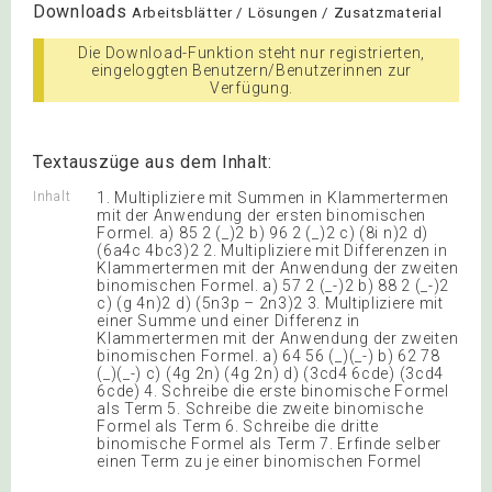
Downloads
Arbeitsblätter / Lösungen / Zusatzmaterial
Die Download-Funktion steht nur registrierten,
eingeloggten Benutzern/Benutzerinnen zur
Verfügung.
Textauszüge aus dem Inhalt:
Inhalt
1. Multipliziere mit Summen in Klammertermen
mit der Anwendung der ersten binomischen
Formel. a) 85 2 (_)2 b) 96 2 (_)2 c) (8i n)2 d)
(6a4c 4bc3)2 2. Multipliziere mit Differenzen in
Klammertermen mit der Anwendung der zweiten
binomischen Formel. a) 57 2 (_-)2 b) 88 2 (_-)2
c) (g 4n)2 d) (5n3p – 2n3)2 3. Multipliziere mit
einer Summe und einer Differenz in
Klammertermen mit der Anwendung der zweiten
binomischen Formel. a) 64 56 (_)(_-) b) 62 78
(_)(_-) c) (4g 2n) (4g 2n) d) (3cd4 6cde) (3cd4
6cde) 4. Schreibe die erste binomische Formel
als Term 5. Schreibe die zweite binomische
Formel als Term 6. Schreibe die dritte
binomische Formel als Term 7. Erfinde selber
einen Term zu je einer binomischen Formel