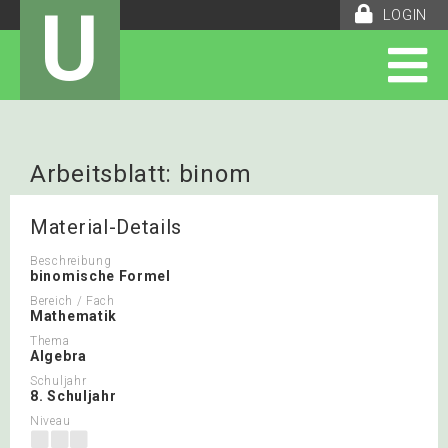
U
LOGIN
Arbeitsblatt: binom
Material-Details
Beschreibung
binomische Formel
Bereich / Fach
Mathematik
Thema
Algebra
Schuljahr
8. Schuljahr
Niveau