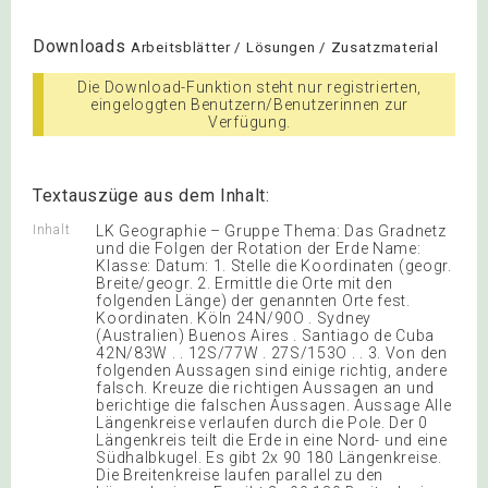
Downloads
Arbeitsblätter / Lösungen / Zusatzmaterial
Die Download-Funktion steht nur registrierten,
eingeloggten Benutzern/Benutzerinnen zur
Verfügung.
Textauszüge aus dem Inhalt:
Inhalt
LK Geographie – Gruppe Thema: Das Gradnetz
und die Folgen der Rotation der Erde Name:
Klasse: Datum: 1. Stelle die Koordinaten (geogr.
Breite/geogr. 2. Ermittle die Orte mit den
folgenden Länge) der genannten Orte fest.
Koordinaten. Köln 24N/90O . Sydney
(Australien) Buenos Aires . Santiago de Cuba
42N/83W . . 12S/77W . 27S/153O . . 3. Von den
folgenden Aussagen sind einige richtig, andere
falsch. Kreuze die richtigen Aussagen an und
berichtige die falschen Aussagen. Aussage Alle
Längenkreise verlaufen durch die Pole. Der 0
Längenkreis teilt die Erde in eine Nord- und eine
Südhalbkugel. Es gibt 2x 90 180 Längenkreise.
Die Breitenkreise laufen parallel zu den