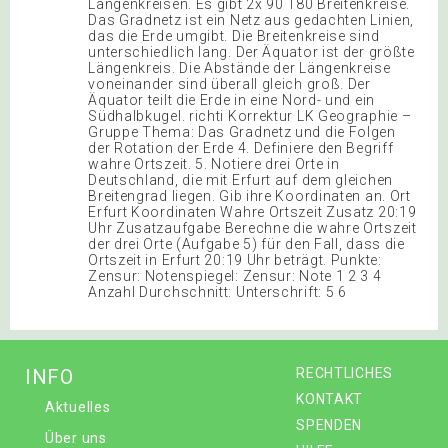
Längenkreisen. Es gibt 2x 90 180 Breitenkreise.
Das Gradnetz ist ein Netz aus gedachten Linien,
das die Erde umgibt. Die Breitenkreise sind
unterschiedlich lang. Der Äquator ist der größte
Längenkreis. Die Abstände der Längenkreise
voneinander sind überall gleich groß. Der
Äquator teilt die Erde in eine Nord- und ein
Südhalbkugel. richti Korrektur LK Geographie –
Gruppe Thema: Das Gradnetz und die Folgen
der Rotation der Erde 4. Definiere den Begriff
wahre Ortszeit. 5. Notiere drei Orte in
Deutschland, die mit Erfurt auf dem gleichen
Breitengrad liegen. Gib ihre Koordinaten an. Ort
Erfurt Koordinaten Wahre Ortszeit Zusatz 20:19
Uhr Zusatzaufgabe Berechne die wahre Ortszeit
der drei Orte (Aufgabe 5) für den Fall, dass die
Ortszeit in Erfurt 20:19 Uhr beträgt. Punkte:
Zensur: Notenspiegel: Zensur: Note 1 2 3 4
Anzahl Durchschnitt: Unterschrift: 5 6
INFO
RECHTLICHES
KONTAKT
Aktuelles
SPENDEN
Über uns