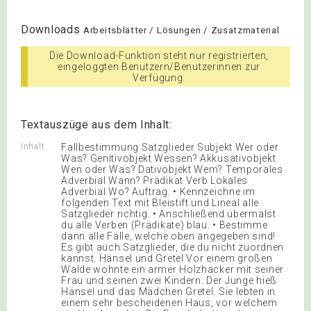
Downloads
Arbeitsblätter / Lösungen / Zusatzmaterial
Die Download-Funktion steht nur registrierten,
eingeloggten Benutzern/Benutzerinnen zur
Verfügung.
Textauszüge aus dem Inhalt:
Inhalt
Fallbestimmung Satzglieder Subjekt Wer oder
Was? Genitivobjekt Wessen? Akkusativobjekt
Wen oder Was? Dativobjekt Wem? Temporales
Adverbial Wann? Prädikat Verb Lokales
Adverbial Wo? Auftrag: • Kennzeichne im
folgenden Text mit Bleistift und Lineal alle
Satzglieder richtig. • Anschließend übermalst
du alle Verben (Prädikate) blau. • Bestimme
dann alle Fälle, welche oben angegeben sind!
Es gibt auch Satzglieder, die du nicht zuordnen
kannst. Hänsel und Gretel Vor einem großen
Walde wohnte ein armer Holzhacker mit seiner
Frau und seinen zwei Kindern. Der Junge hieß
Hänsel und das Mädchen Gretel. Sie lebten in
einem sehr bescheidenen Haus, vor welchem