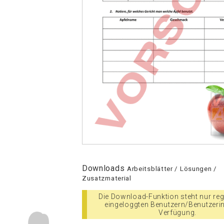
Downloads
Arbeitsblätter / Lösungen /
Zusatzmaterial
Die Download-Funktion steht nur regi
eingeloggten Benutzern/Benutzeri
Verfügung.