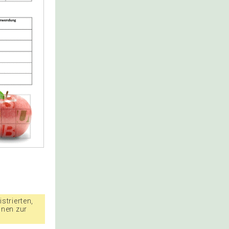
strierten,
nnen zur