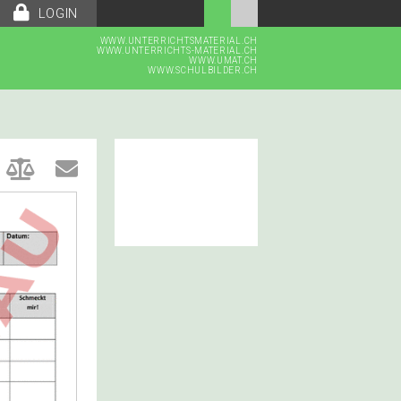
LOGIN
WWW.UNTERRICHTSMATERIAL.CH
WWW.UNTERRICHTS-MATERIAL.CH
WWW.UMAT.CH
WWW.SCHULBILDER.CH