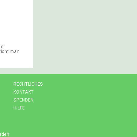
us.
richt man
RECHTLICHES
KONTAKT
SPENDEN
HILFE
laden