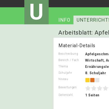
U
INFO
UNTERRICHT
Arbeitsblatt: Apfe
Material-Details
Beschreibung
Apfelgeschm
Bereich / Fach
Wirtschaft, A
Thema
Ernährungsle
Schuljahr
8. Schuljahr
Niveau
Bewertungen
Seitenzahl
1 Seiten