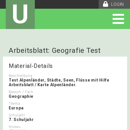
U
LOGIN
Arbeitsblatt: Geografie Test
Alpenländer
Material-Details
Beschreibung
Test Alpenländer, Städte, Seen, Flüsse mit Hilfe
Arbeitsblatt / Karte Alpenländer.
Bereich / Fach
Geographie
Thema
Europa
Schuljahr
7. Schuljahr
Niveau