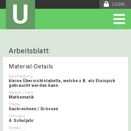
U
LOGIN
Arbeitsblatt:
Grösseübersichtstabelle
Material-Details
Beschreibung
kleine Übersichtstabelle, welche z.B. als Etuispick
gebraucht werden kann
Bereich / Fach
Mathematik
Thema
Sachrechnen / Grössen
Schuljahr
4. Schuljahr
Niveau