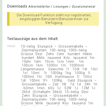
Downloads
Arbeitsblätter / Lösungen / Zusatzmaterial
Die Download-Funktion steht nur registrierten,
eingeloggten Benutzern/Benutzerinnen zur
Verfügung.
Textauszüge aus dem Inhalt:
Inhalt
10-‐teilig Etuispick – Grössentabelle -‐
Dezimalsystem 100-‐teilig 1000-‐teilig
Grösse Dezi Zehn Cent hundert Hekto
hundert Mille tausend Kilo tausend 1m
10dm 1dm 10cm 1cm 1mm 1m
100cm 1km 1000m 1m 1000mm
Längenmasse Gewichte 1l 10dl 1dl 10cl
1cl 10ml 1t 1000kg 1kg 1000g 1l
1000ml 1hl 100l Hohlmasse 1l 100cl
1dl 100ml 1Fr. 100Rp. Geld Etuispick –
Grössentabelle -‐ Zeit 1W 7d 1d 24h 1h
60min 1min 60s 1J 52W 1J 12M 1J
365d (Schaltjahr 366d) 10-‐teilig Dezi
Zehn Etuispick – Grössentabelle -‐
Dezimalsystem 100-‐teilig 1000-‐teilig
Grösse Mille tausend Kilo tausend 1m