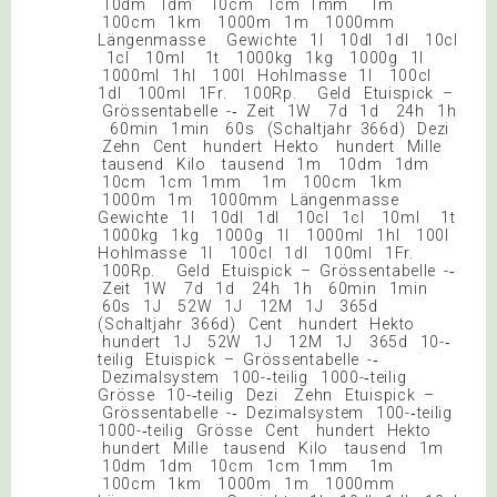
10dm 1dm 10cm 1cm 1mm 1m
100cm 1km 1000m 1m 1000mm
Längenmasse Gewichte 1l 10dl 1dl 10cl
1cl 10ml 1t 1000kg 1kg 1000g 1l
1000ml 1hl 100l Hohlmasse 1l 100cl
1dl 100ml 1Fr. 100Rp. Geld Etuispick –
Grössentabelle -‐ Zeit 1W 7d 1d 24h 1h
60min 1min 60s (Schaltjahr 366d) Dezi
Zehn Cent hundert Hekto hundert Mille
tausend Kilo tausend 1m 10dm 1dm
10cm 1cm 1mm 1m 100cm 1km
1000m 1m 1000mm Längenmasse
Gewichte 1l 10dl 1dl 10cl 1cl 10ml 1t
1000kg 1kg 1000g 1l 1000ml 1hl 100l
Hohlmasse 1l 100cl 1dl 100ml 1Fr.
100Rp. Geld Etuispick – Grössentabelle -‐
Zeit 1W 7d 1d 24h 1h 60min 1min
60s 1J 52W 1J 12M 1J 365d
(Schaltjahr 366d) Cent hundert Hekto
hundert 1J 52W 1J 12M 1J 365d 10-‐
teilig Etuispick – Grössentabelle -‐
Dezimalsystem 100-‐teilig 1000-‐teilig
Grösse 10-‐teilig Dezi Zehn Etuispick –
Grössentabelle -‐ Dezimalsystem 100-‐teilig
1000-‐teilig Grösse Cent hundert Hekto
hundert Mille tausend Kilo tausend 1m
10dm 1dm 10cm 1cm 1mm 1m
100cm 1km 1000m 1m 1000mm