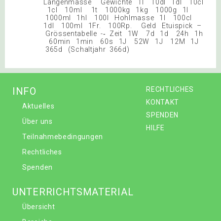
Längenmasse Gewichte 1l 10dl 1dl 10cl
1cl 10ml 1t 1000kg 1kg 1000g 1l
1000ml 1hl 100l Hohlmasse 1l 100cl
1dl 100ml 1Fr. 100Rp. Geld Etuispick –
Grössentabelle -‐ Zeit 1W 7d 1d 24h 1h
60min 1min 60s 1J 52W 1J 12M 1J
365d (Schaltjahr 366d)
INFO
RECHTLICHES
KONTAKT
Aktuelles
SPENDEN
Über uns
HILFE
Teilnahmebedingungen
Rechtliches
Spenden
UNTERRICHTSMATERIAL
Übersicht