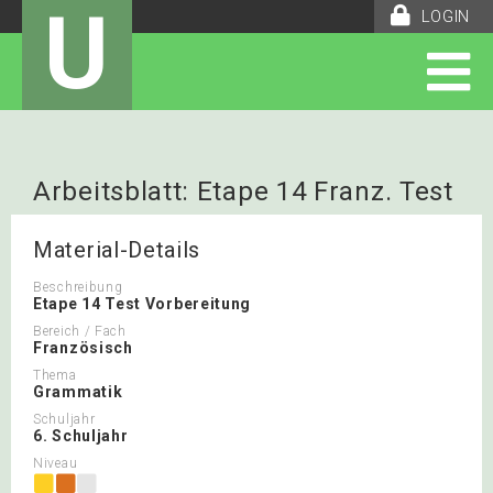
U
LOGIN
Arbeitsblatt: Etape 14 Franz. Test
Material-Details
Beschreibung
Etape 14 Test Vorbereitung
Bereich / Fach
Französisch
Thema
Grammatik
Schuljahr
6. Schuljahr
Niveau