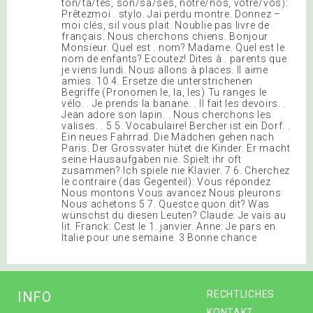
ton/ta/tes, son/sa/ses, notre/nos, votre/vos):
Prêtezmoi . stylo. Jai perdu montre. Donnez –
moi clés, sil vous plait. Noublie pas livre de
français. Nous cherchons chiens. Bonjour
Monsieur. Quel est . nom? Madame. Quel est le
nom de enfants? Ecoutez! Dites à . parents que
je viens lundi. Nous allons à places. Il aime
amies. 10 4. Ersetze die unterstrichenen
Begriffe (Pronomen le, la, les) Tu ranges le
vélo. . Je prends la banane. . Il fait les devoirs. .
Jean adore son lapin. . Nous cherchons les
valises. . 5 5. Vocabulaire! Bercher ist ein Dorf. .
Ein neues Fahrrad. Die Mädchen gehen nach
Paris. Der Grossvater hütet die Kinder. Er macht
seine Hausaufgaben nie. Spielt ihr oft
zusammen? Ich spiele nie Klavier. 7 6. Cherchez
le contraire (das Gegenteil): Vous répondez
Nous montons Vous avancez Nous pleurons
Nous achetons 5 7. Questce quon dit? Was
wünschst du diesen Leuten? Claude: Je vais au
lit. Franck: Cest le 1. janvier. Anne: Je pars en
Italie pour une semaine. 3 Bonne chance
INFO
RECHTLICHES
KONTAKT