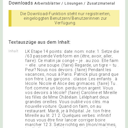
Downloads
Arbeitsblätter / Lösungen / Zusatzmaterial
Die Download-Funktion steht nur registrierten,
eingeloggten Benutzern/Benutzerinnen zur
Verfügung.
Textauszüge aus dem Inhalt:
Inhalt
LK Etape 14 points: date: nom: note: 1. Setze die
/63 passende Verbform ein (être, avoir, aller,
faire): Ce matin jai congé – je . au zoo. Elle faim
– elle . une soupe. (faire) Regarde, un tigre – tu .
Peur? Nous nos devoirs. (faire) Pendant les
vacances, nous à Paris. Patrick plus grand que
son frère. Les garçons . classe. Les enfants . à
lécole. Nicole et Alice des grimaces. (faire) Tu .
fort comme un lion. perdu mon argent. Vous .
vos devoirs à lécole? (faire) Caroline et Mireille
les filles de Mme Châtelain. Léléphant deux
grandes oreilles. Vous oublié vos clés. ma
nouvelle voiture. Quand on faim, on au
restaurant. Mardi, je à lhôpital. Je . ton frère.
Mireille au lit. 21 2. Quelques verbes: infinitif
nous vous être finir lancer corriger boire
marcher 12 3. Setze richtig ein (mon/ma/mes,