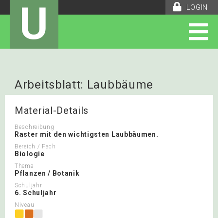
U
LOGIN
Arbeitsblatt: Laubbäume
Material-Details
Beschreibung
Raster mit den wichtigsten Laubbäumen.
Bereich / Fach
Biologie
Thema
Pflanzen / Botanik
Schuljahr
6. Schuljahr
Niveau