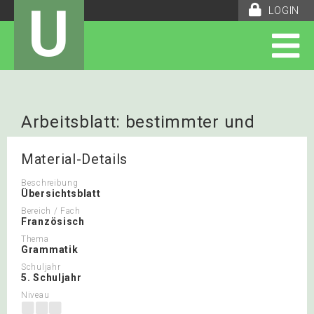
U
LOGIN
Arbeitsblatt: bestimmter und
unbestimmter Artikel
Material-Details
Beschreibung
Übersichtsblatt
Bereich / Fach
Französisch
Thema
Grammatik
Schuljahr
5. Schuljahr
Niveau