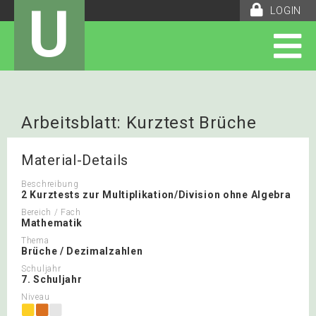
U
LOGIN
Arbeitsblatt: Kurztest Brüche
Material-Details
Beschreibung
2 Kurztests zur Multiplikation/Division ohne Algebra
Bereich / Fach
Mathematik
Thema
Brüche / Dezimalzahlen
Schuljahr
7. Schuljahr
Niveau