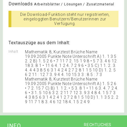
Downloads
Arbeitsblätter / Lösungen / Zusatzmaterial
Die Download-Funktion steht nur registrierten,
eingeloggten Benutzern/Benutzerinnen zur
Verfügung.
Textauszüge aus dem Inhalt:
Inhalt
Mathematik 8, Kurztest Brüche Name
19.09.2005 Punkte Note Unterschrift A) 1. 1 3 5
2. 2 B) 1. 5 2 6 • 7 11 7 2. 15 1 9 8 • 5 7 3. 4 6 12
18 3. 8 1 • 11 6 4. 1 2 4. 7 2 9 6 • 3 5 C) 1 1. 2. 3.
4. 4 4 3 8 5 6 3 1 4 2 4 2 7 2 8 1 1 5 10 D) 1. 2. 5
6 2 11 : 12 7 3. 9 4 4. 10 15 3 3 : 8 5 : 7 3
Mathematik 8, Kurztest Brüche Name
19.09.2005 Punkte Note Unterschrift A) 1. 5 2 6
• 7 2. 15 7 C) B) 1. 1 2. • 5 3. 8 1 • 11 6 3. 4. 7 2 4.
6 • 3 1. 5 10 6 3 2. 2 11 7 12 3. 9 3 4 8 4. 1 5 7 3
4 3 8 5 6 3 1 4 2 4 1 2 7 2 8 1 5 10 D) 1. 1 3 5 2. 2
9 11 7 1 8 3. 4 6 12 18 4. 1 5 2 4 9
INFO
RECHTLICHES