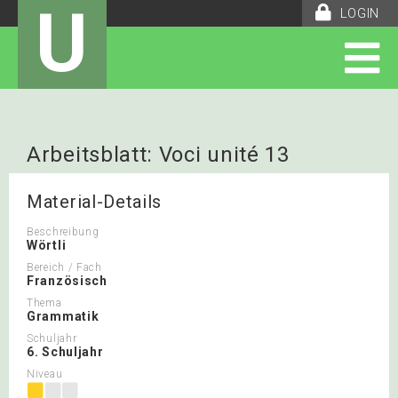
U
LOGIN
Arbeitsblatt: Voci unité 13
Material-Details
Beschreibung
Wörtli
Bereich / Fach
Französisch
Thema
Grammatik
Schuljahr
6. Schuljahr
Niveau