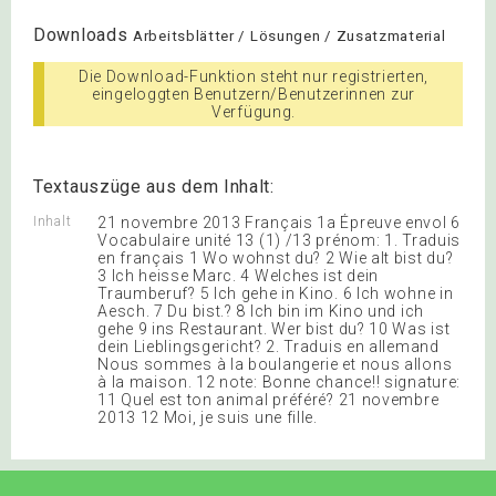
Downloads
Arbeitsblätter / Lösungen / Zusatzmaterial
Die Download-Funktion steht nur registrierten,
eingeloggten Benutzern/Benutzerinnen zur
Verfügung.
Textauszüge aus dem Inhalt:
Inhalt
21 novembre 2013 Français 1a Épreuve envol 6
Vocabulaire unité 13 (1) /13 prénom: 1. Traduis
en français 1 Wo wohnst du? 2 Wie alt bist du?
3 Ich heisse Marc. 4 Welches ist dein
Traumberuf? 5 Ich gehe in Kino. 6 Ich wohne in
Aesch. 7 Du bist.? 8 Ich bin im Kino und ich
gehe 9 ins Restaurant. Wer bist du? 10 Was ist
dein Lieblingsgericht? 2. Traduis en allemand
Nous sommes à la boulangerie et nous allons
à la maison. 12 note: Bonne chance!! signature:
11 Quel est ton animal préféré? 21 novembre
2013 12 Moi, je suis une fille.