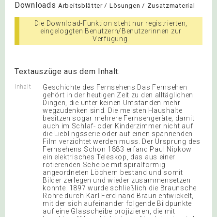
Downloads
Arbeitsblätter / Lösungen / Zusatzmaterial
Die Download-Funktion steht nur registrierten,
eingeloggten Benutzern/Benutzerinnen zur
Verfügung.
Textauszüge aus dem Inhalt:
Inhalt
Geschichte des Fernsehens Das Fernsehen
gehört in der heutigen Zeit zu den alltäglichen
Dingen, die unter keinen Umständen mehr
wegzudenken sind. Die meisten Haushalte
besitzen sogar mehrere Fernsehgeräte, damit
auch im Schlaf- oder Kinderzimmer nicht auf
die Lieblingsserie oder auf einen spannenden
Film verzichtet werden muss. Der Ursprung des
Fernsehens Schon 1883 erfand Paul Nipkow
ein elektrisches Teleskop, das aus einer
rotierenden Scheibe mit spiralförmig
angeordneten Löchern bestand und somit
Bilder zerlegen und wieder zusammensetzen
konnte. 1897 wurde schließlich die Braunsche
Röhre durch Karl Ferdinand Braun entwickelt,
mit der sich aufeinander folgende Bildpunkte
auf eine Glasscheibe projizieren, die mit