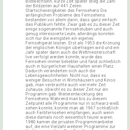
Bildwechseln, kurze Zeit später stieg die Zahl
der Bildzeilen auf 441 Zeilen.
Startschwierigkeiten des Fernsehens Die
anfänglichen Probleme des Fernsehens
bestanden vor allem darin, dass ganz einfach
das Publikum fehlte. Zwar gab es zu dieser Zeit
einige sogenannte Fernsehstuben und auch
genug interessierte Leute, allerdings konnten
sich nur die wenigsten ein eigenes
Fernsehgerät leisten. Erst als 1953 die Krönung
der englischen Königin übertragen wird und ein
Jahr später dann auch die Weltmeisterschaft
live verfolgt werden konnte, wurde das
Fernsehen immer beliebter und fand schließlich
auch in bürgerlichen Haushalten einen Platz.
Dadurch veränderten sich auch die
Lebensgewohnheiten. Nicht nur, dass es
weniger Besucher in Wirtshäusern und Kinos
gab, man verbrachte auch viel mehr Zeit
zuhause, obwohl es zu dieser Zeit nur ein
Programm gab. Weiterentwicklung des
Fernsehens Während man bis zu diesem
Zeitpunkt alle Programme nur in schwarz-weiß
sehen konnte, konnte man ab 1967 schließlich
auch Farbfernsehen empfangen, auch wenn
diese damals noch wesentlich teurer waren.
1980 kamen die privaten Programmanbieter
auf, die eine Vielzahl weiterer Programme zur