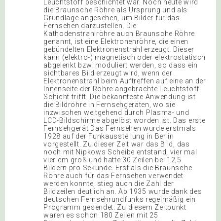
Leuchtstoff beschichtet war. Noch heute wird
die Braunsche Röhre als Ursprung und als
Grundlage angesehen, um Bilder für das
Fernsehen darzustellen. Die
Kathodenstrahlröhre auch Braunsche Röhre
genannt, ist eine Elektronenröhre, die einen
gebündelten Elektronenstrahl erzeugt. Dieser
kann (elektro-) magnetisch oder elektrostatisch
abgelenkt bzw. moduliert werden, so dass ein
sichtbares Bild erzeugt wird, wenn der
Elektronenstrahl beim Auftreffen auf eine an der
Innenseite der Röhre angebrachte Leuchtstoff-
Schicht trifft. Die bekannteste Anwendung ist
die Bildröhre in Fernsehgeräten, wo sie
inzwischen weitgehend durch Plasma- und
LCD-Bildschirme abgelöst worden ist. Das erste
Fernsehgerät Das Fernsehen wurde erstmals
1928 auf der Funkausstellung in Berlin
vorgestellt. Zu dieser Zeit war das Bild, das
noch mit Nipkows Scheibe entstand, vier mal
vier cm groß und hatte 30 Zeilen bei 12,5
Bildern pro Sekunde. Erst als die Braunsche
Röhre auch für das Fernsehen verwendet
werden konnte, stieg auch die Zahl der
Bildzeilen deutlich an. Ab 1935 wurde dank des
deutschen Fernsehrundfunks regelmäßig ein
Programm gesendet. Zu diesem Zeitpunkt
waren es schon 180 Zeilen mit 25