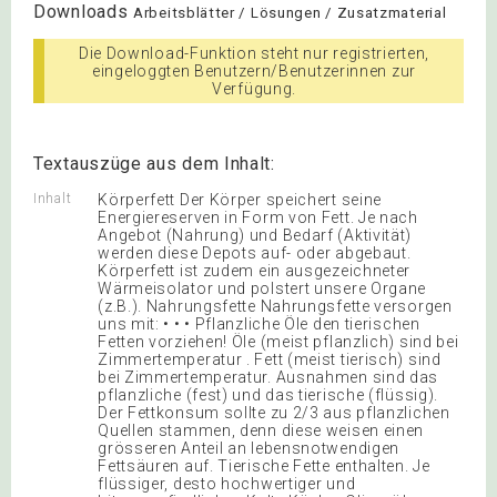
Downloads
Arbeitsblätter / Lösungen / Zusatzmaterial
Die Download-Funktion steht nur registrierten,
eingeloggten Benutzern/Benutzerinnen zur
Verfügung.
Textauszüge aus dem Inhalt:
Inhalt
Körperfett Der Körper speichert seine
Energiereserven in Form von Fett. Je nach
Angebot (Nahrung) und Bedarf (Aktivität)
werden diese Depots auf- oder abgebaut.
Körperfett ist zudem ein ausgezeichneter
Wärmeisolator und polstert unsere Organe
(z.B.). Nahrungsfette Nahrungsfette versorgen
uns mit: • • • Pflanzliche Öle den tierischen
Fetten vorziehen! Öle (meist pflanzlich) sind bei
Zimmertemperatur . Fett (meist tierisch) sind
bei Zimmertemperatur. Ausnahmen sind das
pflanzliche (fest) und das tierische (flüssig).
Der Fettkonsum sollte zu 2/3 aus pflanzlichen
Quellen stammen, denn diese weisen einen
grösseren Anteil an lebensnotwendigen
Fettsäuren auf. Tierische Fette enthalten. Je
flüssiger, desto hochwertiger und