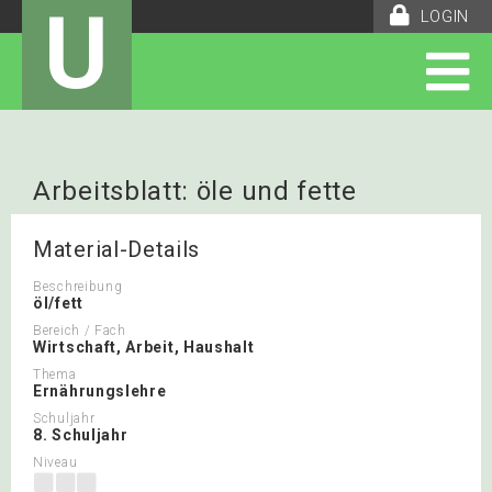
U
LOGIN
Arbeitsblatt: öle und fette
Material-Details
Beschreibung
öl/fett
Bereich / Fach
Wirtschaft, Arbeit, Haushalt
Thema
Ernährungslehre
Schuljahr
8. Schuljahr
Niveau