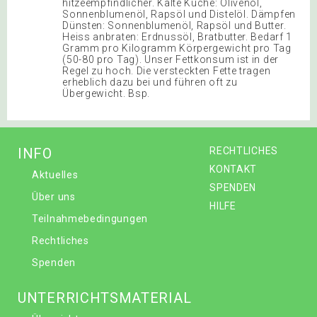
hitzeempfindlicher. Kalte Küche: Olivenöl,
Sonnenblumenöl, Rapsöl und Distelöl. Dämpfen
Dünsten: Sonnenblumenöl, Rapsöl und Butter.
Heiss anbraten: Erdnussöl, Bratbutter. Bedarf 1
Gramm pro Kilogramm Körpergewicht pro Tag
(50-80 pro Tag). Unser Fettkonsum ist in der
Regel zu hoch. Die versteckten Fette tragen
erheblich dazu bei und führen oft zu
Übergewicht. Bsp.
INFO
RECHTLICHES
KONTAKT
Aktuelles
SPENDEN
Über uns
HILFE
Teilnahmebedingungen
Rechtliches
Spenden
UNTERRICHTSMATERIAL