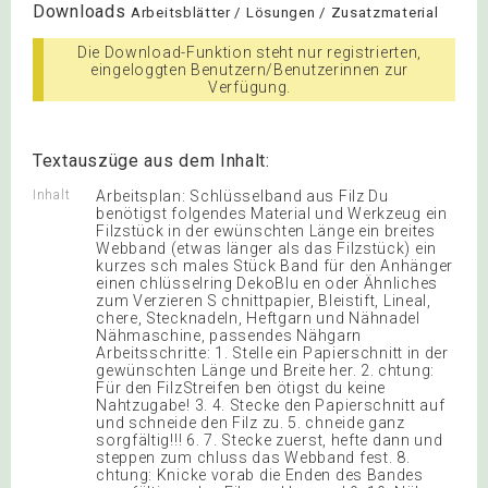
Downloads
Arbeitsblätter / Lösungen / Zusatzmaterial
Die Download-Funktion steht nur registrierten,
eingeloggten Benutzern/Benutzerinnen zur
Verfügung.
Textauszüge aus dem Inhalt:
Inhalt
Arbeitsplan: Schlüsselband aus Filz Du
benötigst folgendes Material und Werkzeug ein
Filzstück in der ewünschten Länge ein breites
Webband (etwas länger als das Filzstück) ein
kurzes sch males Stück Band für den Anhänger
einen chlüsselring DekoBlu en oder Ähnliches
zum Verzieren S chnittpapier, Bleistift, Lineal,
chere, Stecknadeln, Heftgarn und Nähnadel
Nähmaschine, passendes Nähgarn
Arbeitsschritte: 1. Stelle ein Papierschnitt in der
gewünschten Länge und Breite her. 2. chtung:
Für den FilzStreifen ben ötigst du keine
Nahtzugabe! 3. 4. Stecke den Papierschnitt auf
und schneide den Filz zu. 5. chneide ganz
sorgfältig!!! 6. 7. Stecke zuerst, hefte dann und
steppen zum chluss das Webband fest. 8.
chtung: Knicke vorab die Enden des Bandes