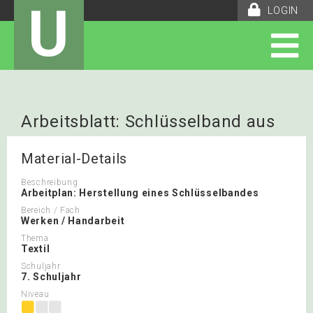
U
LOGIN
Arbeitsblatt: Schlüsselband aus
Filz und Webband
Material-Details
Beschreibung
Arbeitplan: Herstellung eines Schlüsselbandes
Bereich / Fach
Werken / Handarbeit
Thema
Textil
Schuljahr
7. Schuljahr
Niveau