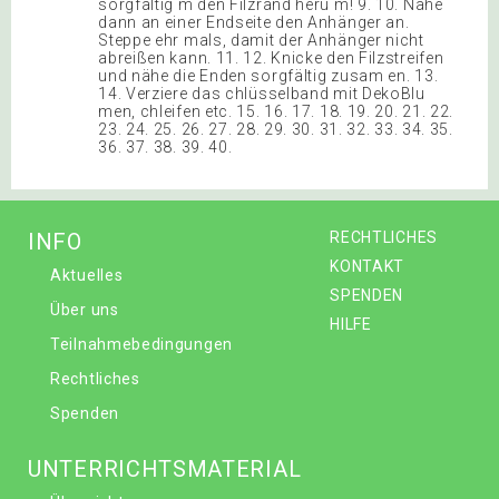
sorgfältig m den Filzrand heru m! 9. 10. Nähe
dann an einer Endseite den Anhänger an.
Steppe ehr mals, damit der Anhänger nicht
abreißen kann. 11. 12. Knicke den Filzstreifen
und nähe die Enden sorgfältig zusam en. 13.
14. Verziere das chlüsselband mit DekoBlu
men, chleifen etc. 15. 16. 17. 18. 19. 20. 21. 22.
23. 24. 25. 26. 27. 28. 29. 30. 31. 32. 33. 34. 35.
36. 37. 38. 39. 40.
INFO
RECHTLICHES
KONTAKT
Aktuelles
SPENDEN
Über uns
HILFE
Teilnahmebedingungen
Rechtliches
Spenden
UNTERRICHTSMATERIAL