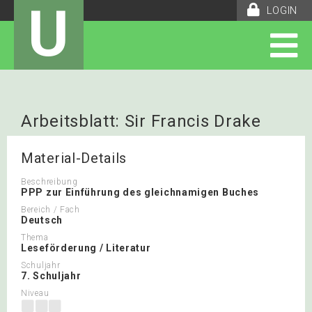
U
LOGIN
Arbeitsblatt: Sir Francis Drake
Material-Details
Beschreibung
PPP zur Einführung des gleichnamigen Buches
Bereich / Fach
Deutsch
Thema
Leseförderung / Literatur
Schuljahr
7. Schuljahr
Niveau