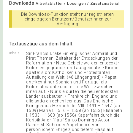
Downloads
Arbeitsblätter / Lösungen / Zusatzmaterial
Die Download-Funktion steht nur registrierten,
eingeloggten Benutzern/Benutzerinnen zur
Verfügung.
Textauszüge aus dem Inhalt:
Inhalt
Sir Francis Drake Ein englischer Admiral und
Pirat Themen: Zeitalter der Entdeckungen der
Reformation • Neue Gebiete werden entdeckt •
Kolonien gegründet und ausgebeutet • Kirche
spaltet sich: Katholiken und Protestanten
Aufteilung der Welt: (46 Längengrad) • Papst
anerkennt nur Spanien und Portugal als
Kolonialmächte und teilt die Welt zwischen
ihnen auf. • Nur sie dürfen die neu entdeckten
Länder ausbeuten. • Frankreich, England und
alle anderen gehen leer aus. Das Englische
Königshaus Heinrich der VIII. 1491 – 1547 (ab
1509) Maria I. 1516 – 1558 (ab 1553) Elisabeth
I. 1533 – 1603 (ab 1558) Kaperfahrt durch die
Karibik Angriff auf Santo Domingo Autor:
Rainer M. Schröder Angetrieben von
persönlichem Ehrgeiz und tiefem Hass auf