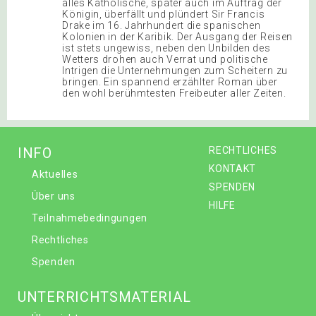
alles Katholische, später auch im Auftrag der
Königin, überfällt und plündert Sir Francis
Drake im 16. Jahrhundert die spanischen
Kolonien in der Karibik. Der Ausgang der Reisen
ist stets ungewiss, neben den Unbilden des
Wetters drohen auch Verrat und politische
Intrigen die Unternehmungen zum Scheitern zu
bringen. Ein spannend erzählter Roman über
den wohl berühmtesten Freibeuter aller Zeiten.
INFO
RECHTLICHES
KONTAKT
Aktuelles
SPENDEN
Über uns
HILFE
Teilnahmebedingungen
Rechtliches
Spenden
UNTERRICHTSMATERIAL