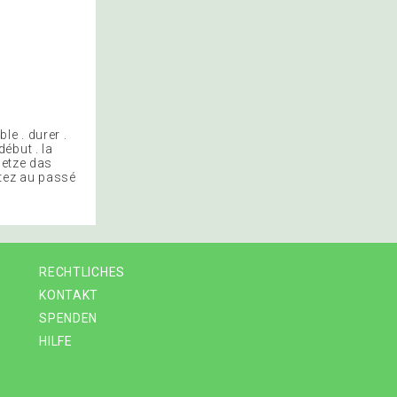
e . durer .
début . la
setze das
ettez au passé
RECHTLICHES
KONTAKT
SPENDEN
HILFE