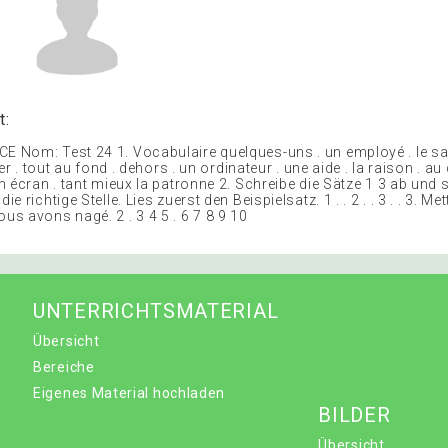
t:
Nom: Test 24 1. Vocabulaire quelques-uns . un employé . le sabl
er . tout au fond . dehors . un ordinateur . une aide . la raison . au 
 écran . tant mieux la patronne 2. Schreibe die Sätze 1 3 ab und 
 richtige Stelle. Lies zuerst den Beispielsatz. 1 . . 2 . . 3 . . 3. M
s avons nagé. 2 . 3 4 5 . 6 7 8 9 10
UNTERRICHTSMATERIAL
Übersicht
Bereiche
Eigenes Material hochladen
BILDER
Übersicht