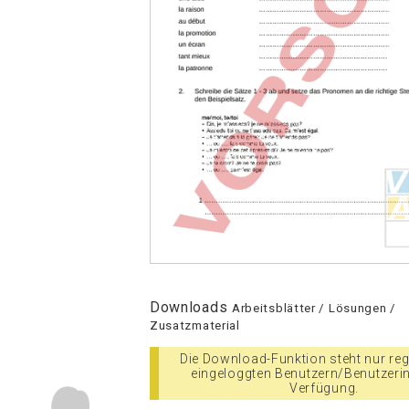
Downloads
Arbeitsblätter / Lösungen /
Zusatzmaterial
Die Download-Funktion steht nur regi
eingeloggten Benutzern/Benutzeri
Verfügung.