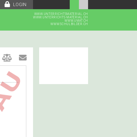
LOGIN
WWW.UNTERRICHTSMATERIAL.CH
WWW.UNTERRICHTS-MATERIAL.CH
WWW.UMAT.CH
WWW.SCHULBILDER.CH