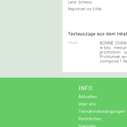
Land: Schweiz
Registriert vor 2006
Textauszüge aus dem Inhal
Inhalt
BONNE CHANCE 
le lieu . mesur
promotion . un
Pronomen an die
composé 1 Nou
INFO
Aktuelles
Über uns
Teilnahmebedingungen
Rechtliches
Spenden