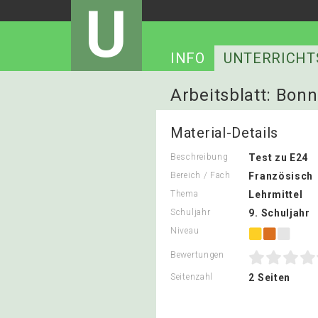
U
INFO
UNTERRICHT
Arbeitsblatt: Bon
Material-Details
Beschreibung
Test zu E24
Bereich / Fach
Französisch
Thema
Lehrmittel
Schuljahr
9. Schuljahr
Niveau
Bewertungen
Seitenzahl
2 Seiten