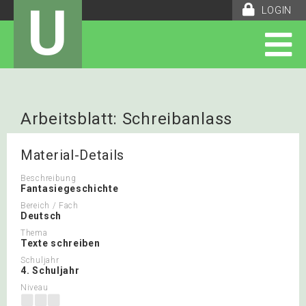
U
LOGIN
Arbeitsblatt: Schreibanlass
Material-Details
Beschreibung
Fantasiegeschichte
Bereich / Fach
Deutsch
Thema
Texte schreiben
Schuljahr
4. Schuljahr
Niveau