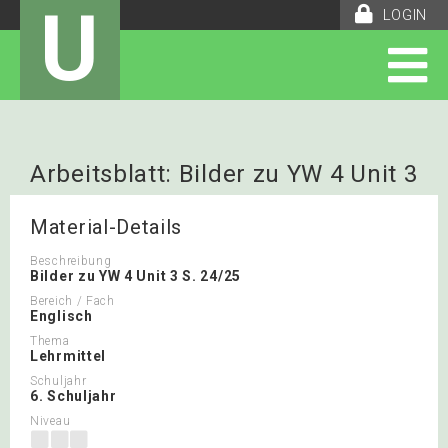
U
LOGIN
Arbeitsblatt: Bilder zu YW 4 Unit 3
S. 24/25
Material-Details
Beschreibung
Bilder zu YW 4 Unit 3 S. 24/25
Bereich / Fach
Englisch
Thema
Lehrmittel
Schuljahr
6. Schuljahr
Niveau