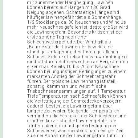
mit zunehmender Hangneigung. Lawinen
können bereits auf Hängen mit 30 Grad
Neigung abgehen. Schattseitige Hänge sind
häufiger lawinengefährdet als Sonnenhänge.
1/2 Stocklänge ca. 30 Neuschnee und Wind Je
mehr Neuschnee gefallen ist, desto größer wird
die Lawinengefahr. Besonders kritisch ist der
erste schöne Tag nach einer
Schlechtwetterperiode. Der Wind gilt als
„Baumeister der Lawinen. Er bewirkt eine
ständige Umlagerung des frisch gefallenen
Schnees. Solche «Triebschneeansammlungen»
sind oft durch Schneewechten an Bergkämmen
erkennbar. Bereits 10 bis 20 cm Neuschnee
können bei ungünstigen Bedingungen zu einem
markanten Anstieg der Schneebrettgefahr
führen. Der typische Lawinenhang ist steil,
schattig, kammnah und weist frische
Triebschneeansammlungen auf. 1 Temperatur
Tiefe Temperaturen nach Schneefällen können
die Verfestigung der Schneedecke verzögern;
dadurch besteht die Lawinengefahr über
längere Zeit weiter. Steigende Temperaturen
vermindern die Festigkeit der Schneedecke und
erhöhen kurzfristig die Lawinengefahr; sie
fördern aber die günstige Verfestigung der
Schneedecke, was meistens nach einiger Zeit
zu einer Abnahme der Lawinengefahr führt. Im