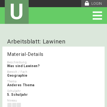
U
LOGIN
Arbeitsblatt: Lawinen
Material-Details
Beschreibung
Was sind Lawinen?
Bereich / Fach
Geographie
Thema
Anderes Thema
Schuljahr
5. Schuljahr
Niveau