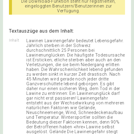
Die Download-Funktion steht nur registrierten,
eingeloggten Benutzern/Benutzerinnen zur
Verfügung.
Textauszüge aus dem Inhalt:
Inhalt
Lawinen Lawinengefahr bedeutet Lebensgefahr.
Jährlich sterben in der Schweiz
durchschnittlich 25 Personen bei
Lawinenunglücken. Die häufigste Todesursache
ist Ersticken; etliche sterben aber auch an den
Verletzungen, die sie beim Niedergang erlitten
haben. Die Wahrscheinlichkeit lebend gefunden
zu werden sinkt in kurzer Zeit drastisch. Nach
45 Minuten wird gerade noch jeder dritte
Ganzverschüttete lebend geborgen. Es gibt
daher nur einen sicheren Weg, dem Tod in der
Lawine zu entrinnen: Ein Lawinenunglück darf
gar nicht erst passieren! Lawinengefahr
entsteht aus der Wechselwirkung von mehreren
natürlichen Faktoren wie Gelände,
Neuschneemenge, Wind, Schneedeckenaufbau
und Temperatur. Wintersportler sollten die
Bedeutung dieser Faktoren kennen, denn 90%
der Betroffenen haben «ihre» Lawine selbst
ausgelöst. Gelände Die Lawinengefahr steigt