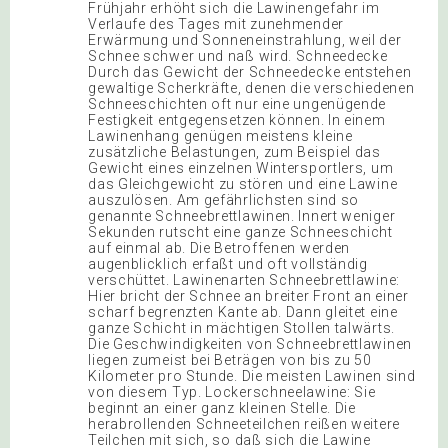
Frühjahr erhöht sich die Lawinengefahr im
Verlaufe des Tages mit zunehmender
Erwärmung und Sonneneinstrahlung, weil der
Schnee schwer und naß wird. Schneedecke
Durch das Gewicht der Schneedecke entstehen
gewaltige Scherkräfte, denen die verschiedenen
Schneeschichten oft nur eine ungenügende
Festigkeit entgegensetzen können. In einem
Lawinenhang genügen meistens kleine
zusätzliche Belastungen, zum Beispiel das
Gewicht eines einzelnen Wintersportlers, um
das Gleichgewicht zu stören und eine Lawine
auszulösen. Am gefährlichsten sind so
genannte Schneebrettlawinen. Innert weniger
Sekunden rutscht eine ganze Schneeschicht
auf einmal ab. Die Betroffenen werden
augenblicklich erfaßt und oft vollständig
verschüttet. Lawinenarten Schneebrettlawine:
Hier bricht der Schnee an breiter Front an einer
scharf begrenzten Kante ab. Dann gleitet eine
ganze Schicht in mächtigen Stollen talwärts.
Die Geschwindigkeiten von Schneebrettlawinen
liegen zumeist bei Beträgen von bis zu 50
Kilometer pro Stunde. Die meisten Lawinen sind
von diesem Typ. Lockerschneelawine: Sie
beginnt an einer ganz kleinen Stelle. Die
herabrollenden Schneeteilchen reißen weitere
Teilchen mit sich, so daß sich die Lawine