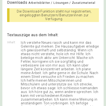
Downloads
Arbeitsblätter / Lösungen / Zusatzmaterial
Die Download-Funktion steht nur registrierten,
eingeloggten Benutzern/Benutzerinnen zur
Verfügung.
Textauszüge aus dem Inhalt:
Inhalt
Ich verstehe Neues rasch und kann mir das
Gelernte gut merken. Die Hausaufgaben erledige
ich gewissenhaft und selbständig. Wenn ich
etwas nicht verstehe, hole ich mir Hilfe. Ich
beteilige mich aktiv am Unterricht. Mache ich
Fehler, korrigiere ich sie sorgfältig und
verbessere sie von mir aus. Ich kann über
längere Zeit konzentriert arbeiten. Ich plane
meine Arbeit. Ich gehe gerne in die Schule. Nach
einem Streit versuche ich Frieden zu machen.
Ich helfe meinen Mitschülerinnen und
Mitschülern und unterstütze sie. Ich strecke,
bevor ich etwas sage. Ich schliesse niemanden
aus. Ich höre gut zu, wenn andere sprechen. Ich
kann mit verschiedenen Kindern
zusammenarbeiten. Ich kann meine Meinung in
anständigem Ton vorbringen. Ich befolge