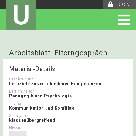
U
LOGIN
Arbeitsblatt: Elterngespräch
Wandtafel
Material-Details
Beschreibung
Lernziele zu verschiedenen Kompetenzen
Bereich / Fach
Pädagogik und Psychologie
Thema
Kommunikation und Konflikte
Schuljahr
klassenübergreifend
Niveau