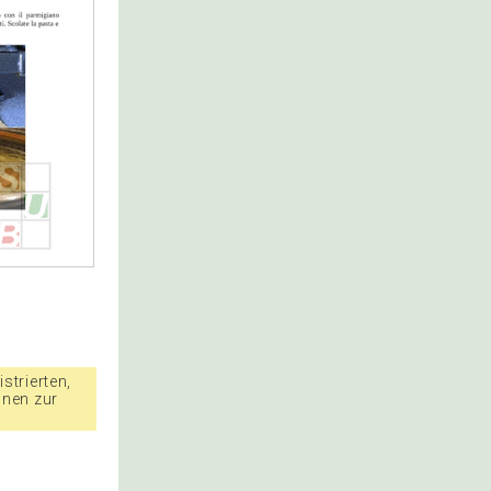
strierten,
nnen zur