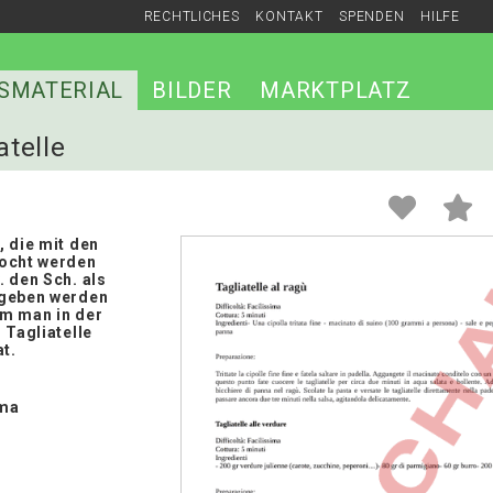
RECHTLICHES
KONTAKT
SPENDEN
HILFE
SMATERIAL
BILDER
MARKTPLATZ
atelle
 die mit den
ocht werden
 den Sch. als
egeben werden
m man in der
 Tagliatelle
at.
ma