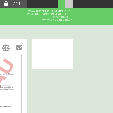
LOGIN
WWW.UNTERRICHTSMATERIAL.CH
WWW.UNTERRICHTS-MATERIAL.CH
WWW.UMAT.CH
WWW.SCHULBILDER.CH