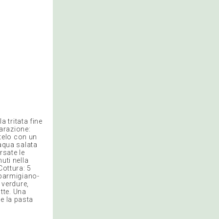
a tritata fine
arazione:
itelo con un
 aqua salata
rsate le
uti nella
Cottura: 5
i parmigiano-
 verdure,
atte. Una
e la pasta