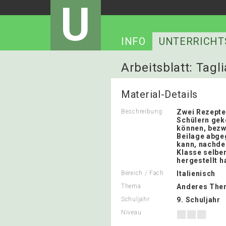
U
INFO
UNTERRICHT
Arbeitsblatt: Tagli
Material-Details
Beschreibung
Zwei Rezepte,
Schülern gek
können, bezw.
Beilage abg
kann, nachde
Klasse selber
hergestellt h
Bereich / Fach
Italienisch
Thema
Anderes The
Schuljahr
9. Schuljahr
Niveau