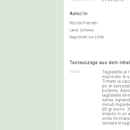
Autor/in
Nicole Ferretti
Land: Schweiz
Registriert vor 2006
Textauszüge aus dem Inhal
Inhalt
Tagliatelle al 
macinato di s
Trittate la ci
po di sale pep
bollente. Ades
tagliatelle di
salsa, agitand
minuti Ingredi
60 gr burro- 2
intanto in un 
volta formata
versate le tag