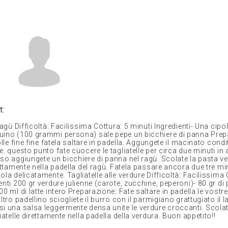
t:
ragù Difficoltà: Facilissima Cottura: 5 minuti Ingredienti- Una cipoll
uino (100 grammi persona) sale pepe un bicchiere di panna Prep
polle fine fine fatela saltare in padella. Aggungete il macinato cond
e. questo punto fate cuocere le tagliatelle per circa due minuti in
so aggiungete un bicchiere di panna nel ragù. Scolate la pasta ve
rettamente nella padella del ragù. Fatela passare ancora due tre min
ola delicatamente. Tagliatelle alle verdure Difficoltà: Facilissima 
enti 200 gr verdure julienne (carote, zucchine, peperoni)- 80 gr d
00 ml di latte intero Preparazione: Fate saltare in padella le vostre
altro padellino sciogliete il burro con il parmigiano grattugiato il l
si una salsa leggermente densa unite le verdure croccanti. Scolat
liatelle direttamente nella padella della verdura. Buon appetito!!