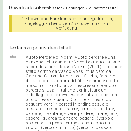
Downloads
Arbeitsblätter / Lösungen / Zusatzmaterial
Die Download-Funktion steht nur registrierten,
eingeloggten Benutzern/Benutzerinnen zur
Verfügung.
Textauszüge aus dem Inhalt:
Inhalt
Vuoto Perdere di Noemi Vuoto perdere è una
canzone della cantante Noemi estratto dal suo
secondo album, RossoNoemi (2011). Il brano è
stato scritto da Vasco Rossi musicato da
Gaetano Curreri, leader degli Stadio, fa parte
della colonna sonora del film Femmine contro
maschi di Fausto Brizzi. Lespressione vuoto
perdere si usa in italiano per indicare un
imballaggio che deve essere buttato, che non
può più essere usato. Completa il testo con
seguenti verbi, riportati in ordine casuale:
passare, crescere, essere, fermarsi, buttare,
cercare, diventare, vivere, perdere, girare, fare,
esserci, guardare, andare, pagare . (verbo al
presente) un peso per me stessa sono un
vuoto . (verbo allinfinito) (verbo al passato