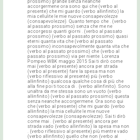
prossimo) grande senza neanche
accorgermene ora sono qui che (verbo al
presente) che mi guardo (verbo allinfinito) la
mia cellulite le mie nuove consapevolezze
(consapevolezze). Quanto tempo che . (verbo
al passato prossimo) senza che me ne
accorgessi quanti giorni . (verbo al passato
prossimo) (verbo al passato prossimo) quasi
eterni quanta vita che (verbo al passato
prossimo) inconsapevolmente quanta vita che
(verbo al passato prossimo) che (verbo al
passato prossimo) via per niente. Lorenza
Pompeo WBK maggio 2015 Sai ti dirò come
mai (verbo al presente) ancora per strada
(verbo al presente) fare la spesa ma non
(verbo riflessivo al presente) più (verbo
allinfinito) qualcosa qualche cosa di più che
alla fine poi ti tocca di . (verbo allinfinito). Sono
unaltra da me stessa sono un vuoto (verbo
allinfinito) (verbo al passato prossimo) questa
senza neanche accorgermene. Ora sono qui
che (verbo al presente) che mi guardo (verbo
allinfinito) la mia cellulite le mie nuove
consapevolezze (consapevolezze). Sai ti dirò
come mai . (verbo al presente) ancora per
strada vado (verbo allinfinito) la spesa ma non
. (verbo riflessivo al presente) più mentre vado
(verbo allinfinito) quello che non (verbo al