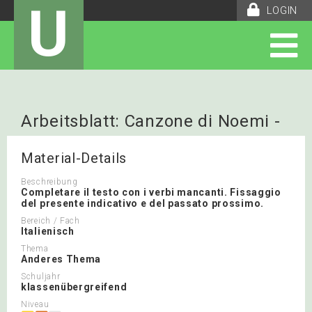
U
LOGIN
Arbeitsblatt: Canzone di Noemi -
Vuoto a perdere
Material-Details
Beschreibung
Completare il testo con i verbi mancanti. Fissaggio
del presente indicativo e del passato prossimo.
Bereich / Fach
Italienisch
Thema
Anderes Thema
Schuljahr
klassenübergreifend
Niveau