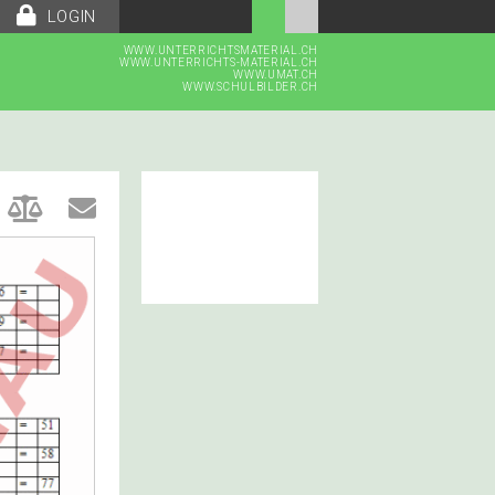
LOGIN
WWW.UNTERRICHTSMATERIAL.CH
WWW.UNTERRICHTS-MATERIAL.CH
WWW.UMAT.CH
WWW.SCHULBILDER.CH