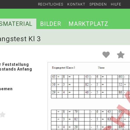
RECHTLICHES
KONTAKT
SPENDEN
HILFE
SMATERIAL
BILDER
MARKTPLATZ
angstest Kl 3
r Feststellung
sstands Anfang
hemen