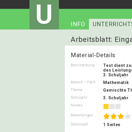
U
INFO
UNTERRICHT
Arbeitsblatt: Eing
Material-Details
Beschreibung
Test dient zu
des Leistung
3. Schuljahr
Bereich / Fach
Mathematik
Thema
Gemischte T
Schuljahr
3. Schuljahr
Niveau
Bewertungen
Seitenzahl
1 Seiten