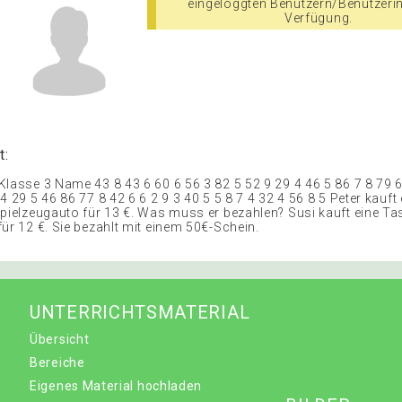
eingeloggten Benutzern/Benutzeri
Verfügung.
t:
Klasse 3 Name 43 8 43 6 60 6 56 3 82 5 52 9 29 4 46 5 86 7 8 79 
4 29 5 46 86 77 8 42 6 6 2 9 3 40 5 5 8 7 4 32 4 56 8 5 Peter kauft 
Spielzeugauto für 13 €. Was muss er bezahlen? Susi kauft eine Ta
ür 12 €. Sie bezahlt mit einem 50€-Schein.
UNTERRICHTSMATERIAL
Übersicht
Bereiche
Eigenes Material hochladen