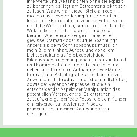
ihre Werte und Weltansichten ohne sie explizit
zu benennen; es liegt am Betrachter sie kritisch
zu lesen. Was wir an dieser Stelle anregen
möchten ist Leseförderung für Fotografien!
Inszenierte Fotografie Inszenierte Fotos wollen
nicht die Welt abbilden, sondern eine stilisierte
Wirklichkeit schaffen, die uns emotional
berührt. Wie genau erzeuge ich aber eine
gewisse Dramatik oder skurrile Spannung?
Anders als beim Schnappschuss muss ich
mein Bild mit Inhalt, Aufbau und vor allem
Lichtgestaltung auf die beabsichtigte
Bildaussage hin genau planen. Einsatz in Kunst
und Kommerz Heute findet die Inszenierung
neben künstlerischen Aufnahmen, wie Mode-,
Portrait- und Aktfotografie, auch kommerziell
Anwendung. In Produkt- und Lebensmittelfotos,
sowie der Regenbogenpresse ist sie ein
entscheidender Aspekt der Manipulation des
potentiellen Verbrauchers. Es entstehen
zeitaufwendige, perfekte Fotos, die dem Kunden
ein teilweise realitätsfernes Produkt
präsentieren, um einen Kaufwunsch zu
erzeugen.