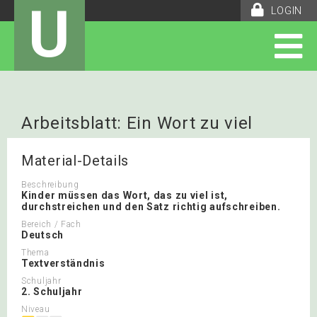
U
LOGIN
Arbeitsblatt: Ein Wort zu viel
Material-Details
Beschreibung
Kinder müssen das Wort, das zu viel ist,
durchstreichen und den Satz richtig aufschreiben.
Bereich / Fach
Deutsch
Thema
Textverständnis
Schuljahr
2. Schuljahr
Niveau