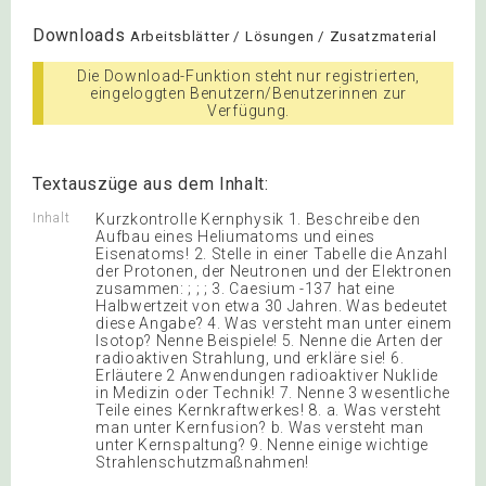
Downloads
Arbeitsblätter / Lösungen / Zusatzmaterial
Die Download-Funktion steht nur registrierten,
eingeloggten Benutzern/Benutzerinnen zur
Verfügung.
Textauszüge aus dem Inhalt:
Inhalt
Kurzkontrolle Kernphysik 1. Beschreibe den
Aufbau eines Heliumatoms und eines
Eisenatoms! 2. Stelle in einer Tabelle die Anzahl
der Protonen, der Neutronen und der Elektronen
zusammen: ; ; ; 3. Caesium -137 hat eine
Halbwertzeit von etwa 30 Jahren. Was bedeutet
diese Angabe? 4. Was versteht man unter einem
Isotop? Nenne Beispiele! 5. Nenne die Arten der
radioaktiven Strahlung, und erkläre sie! 6.
Erläutere 2 Anwendungen radioaktiver Nuklide
in Medizin oder Technik! 7. Nenne 3 wesentliche
Teile eines Kernkraftwerkes! 8. a. Was versteht
man unter Kernfusion? b. Was versteht man
unter Kernspaltung? 9. Nenne einige wichtige
Strahlenschutzmaßnahmen!