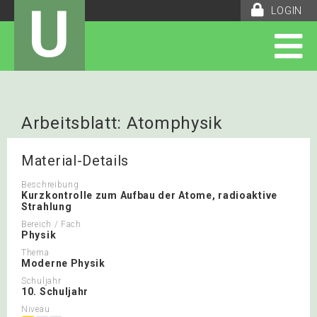
U
LOGIN
Arbeitsblatt: Atomphysik
Material-Details
Beschreibung
Kurzkontrolle zum Aufbau der Atome, radioaktive
Strahlung
Bereich / Fach
Physik
Thema
Moderne Physik
Schuljahr
10. Schuljahr
Niveau